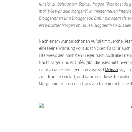
für sich zu behaupten. Statt zu fragen “Was hast du g
mal “Wie war dein Morgen?”. In meiner neuen Intervie
Bloggerinnen und Blogger vor. Dafür plaudern sie ex
ein typischer Morgen im Hause Blogger/in so aussieht
Nach einem wunderschönen Auftakt mit Lerche
Heal
eine kleine Warnung voraus schicken: Falls Ihr auch
Interviews den nächsten Flieger nach Australien n
Nacht sagen und es Cafés gibt, die jedes mit Unvert
nämlich unser heutiger Interviewgast
Melissa
täglich
zum Träumen einläd, und dann erst dieser beneidens
Morgenmuffel so in den Tag startet, nehme ich eine d
…