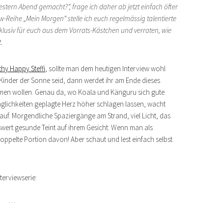
estern Abend gemacht?”, frage ich daher ab jetzt einfach öfter
w-Reihe „Mein Morgen“ stelle ich euch regelmässig talentierte
klusiv für euch aus dem Vorrats-Kästchen und verraten, wie
.
thy Happy Steffi
, sollte man dem heutigen Interview wohl
 Kinder der Sonne seid, dann werdet ihr am Ende dieses
ehmen wollen. Genau da, wo Koala und Känguru sich gute
räglichkeiten geplagte Herz höher schlagen lassen, wacht
 auf. Morgendliche Spaziergänge am Strand, viel Licht, das
wert gesunde Teint auf ihrem Gesicht: Wenn man als
oppelte Portion davon! Aber schaut und lest einfach selbst
…