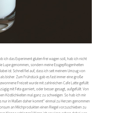
 ob ich das Experiment gluten-frei wagen soll, hab ich nicht
die Lupe genommen, sondern meine Essgepflogenheiten
ei ist. Schnell fiel auf, dass ich seit meinem Umzug von
 als bisher. Zum Frühstück gab es fast immer eine große
ewonnene Freizeit wurde mit zahlreichen Cafe Latte gefüllt
ig mit Feta garniert, oder besser gesagt, aufgefüllt. Von
hen Köstlichkeiten mal ganz zu schweigen. So hab ich mir
ge es nur in Maßen daher kommt“ einmal zu Herzen genommen
nsum an Milchprodukten einen Riegel vorzuschieben zu