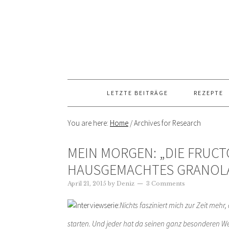
LETZTE BEITRÄGE
REZEPTE
You are here:
Home
/
Archives for Research
MEIN MORGEN: „DIE FRUC
HAUSGEMACHTES GRANOL
April 21, 2015
by
Deniz
3 Comments
Nichts fasziniert mich zur Zeit mehr
starten. Und jeder hat da seinen ganz besonderen We