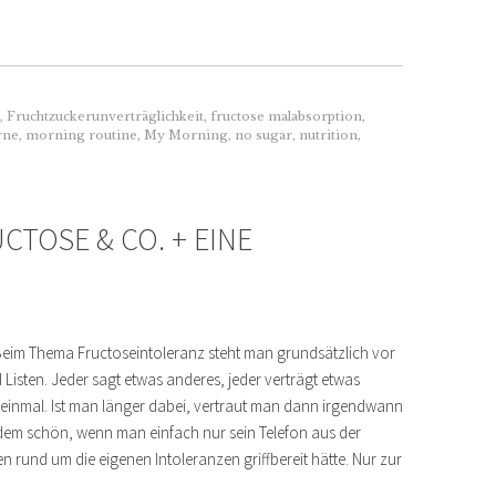
,
Fruchtzuckerunverträglichkeit
,
fructose malabsorption
,
rne
,
morning routine
,
My Morning
,
no sugar
,
nutrition
,
UCTOSE & CO. + EINE
 Beim Thema Fructoseintoleranz steht man grundsätzlich vor
isten. Jeder sagt etwas anderes, jeder verträgt etwas
 einmal. Ist man länger dabei, vertraut man dann irgendwann
zdem schön, wenn man einfach nur sein Telefon aus der
rund um die eigenen Intoleranzen griffbereit hätte. Nur zur