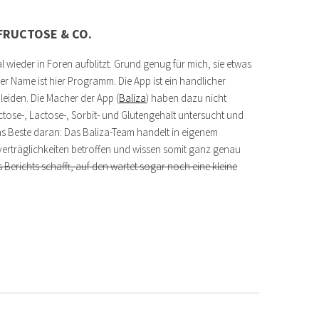
 FRUCTOSE & CO.
l wieder in Foren aufblitzt. Grund genug für mich, sie etwas
der Name ist hier Programm. Die App ist ein handlicher
 leiden. Die Macher der App (
Baliza
) haben dazu nicht
uctose-, Lactose-, Sorbit- und Glutengehalt untersucht und
s Beste daran: Das Baliza-Team handelt in eigenem
nverträglichkeiten betroffen und wissen somit ganz genau
Berichts schafft, auf den wartet sogar noch eine kleine