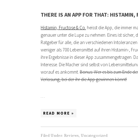
THERE IS AN APP FOR THAT: HISTAMIN,
Histamin, Fructose & Co.
heisst die App, die immer ma
genauer unter die Lupe zu nehmen. Eines ist sicher, 
Ratgeber für alle, die an verschiedenen Intoleranzen
weniger als 700 Lebensmittel auf ihren Histamin-, Fr
ihre Ergebnisse in dieser App zusammengetragen. Da
Interesse. Die Macher sind selbst von Lebensmittelu
worauf es ankommt.
Bonus: Wer es bis zum Ende des 
Verlosung, bei der ihr die App gewinnen könnt!
…
READ MORE »
Filed Under:
Reviews
,
Uncategorized