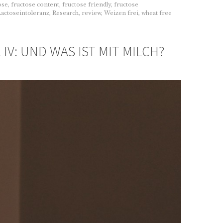
ose
,
fructose content
,
fructose friendly
,
fructose
Lactoseintoleranz
,
Research
,
review
,
Weizen frei
,
wheat free
 IV: UND WAS IST MIT MILCH?