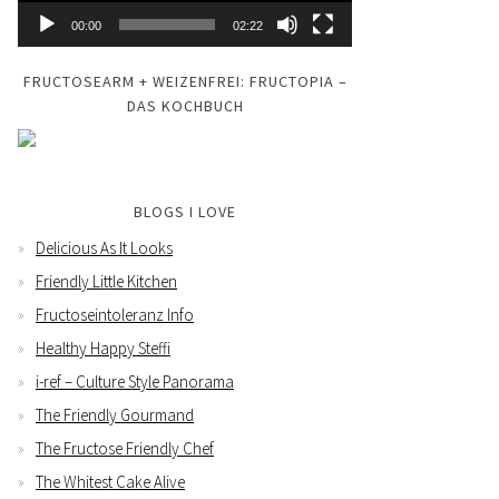
00:00
02:22
FRUCTOSEARM + WEIZENFREI: FRUCTOPIA –
DAS KOCHBUCH
BLOGS I LOVE
Delicious As It Looks
Friendly Little Kitchen
Fructoseintoleranz Info
Healthy Happy Steffi
i-ref – Culture Style Panorama
The Friendly Gourmand
The Fructose Friendly Chef
The Whitest Cake Alive