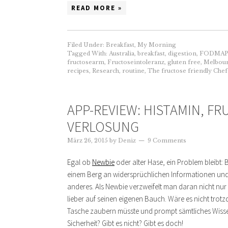
READ MORE »
Filed Under:
Breakfast
,
My Morning
Tagged With:
Australia
,
breakfast
,
digestion
,
FODMAP
fructosearm
,
Fructoseintoleranz
,
gluten free
,
Melbou
recipes
,
Research
,
routine
,
The fructose friendly Chef
APP-REVIEW: HISTAMIN, FR
VERLOSUNG
März 26, 2015
by
Deniz
9 Comments
Egal ob
Newbie
oder alter Hase, ein Problem bleibt:
einem Berg an widersprüchlichen Informationen und L
anderes. Als Newbie verzweifelt man daran nicht nur
lieber auf seinen eigenen Bauch. Wäre es nicht trot
Tasche zaubern müsste und prompt sämtliches Wissen 
Sicherheit? Gibt es nicht? Gibt es doch!