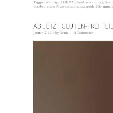
Tagged With:
App
,
FODMAP
,
food Intolerances
,
fruct
malabsorption
,
Fruktoseintoleranz
,
guide
,
Histamin
,
AB JETZT GLUTEN-FREI TEIL
Januar 17, 2014
by
Deniz
2 Comments