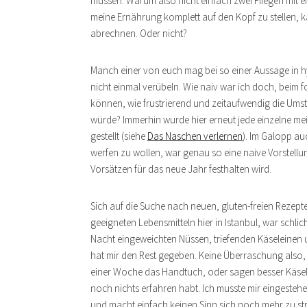
müssen. Warum also nicht einfach zwei Fliegen mit 
meine Ernährung komplett auf den Kopf zu stellen, 
abrechnen. Oder nicht?
Manch einer von euch mag bei so einer Aussage in h
nicht einmal verübeln. Wie naiv war ich doch, beim f
können, wie frustrierend und zeitaufwendig die Umste
würde? Immerhin wurde hier erneut jede einzelne me
gestellt (siehe
Das Naschen verlernen
). Im Galopp a
werfen zu wollen, war genau so eine naive Vorstellu
Vorsätzen für das neue Jahr festhalten wird.
Sich auf die Suche nach neuen, gluten-freien Rezep
geeigneten Lebensmitteln hier in Istanbul, war schlic
Nacht eingeweichten Nüssen, triefenden Käseleinen
hat mir den Rest gegeben. Keine Überraschung also, 
einer Woche das Handtuch, oder sagen besser Käsel
noch nichts erfahren habt. Ich musste mir eingesteh
und macht einfach keinen Sinn sich noch mehr zu str