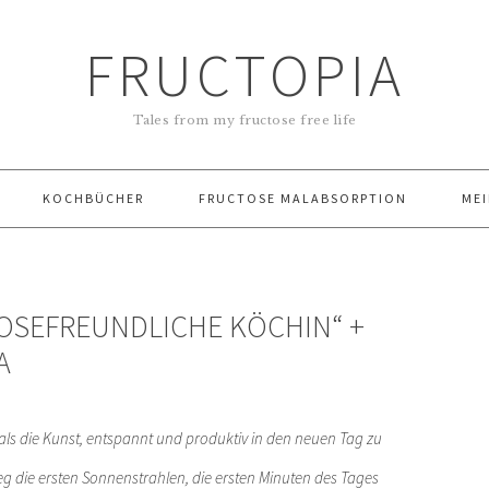
FRUCTOPIA
Tales from my fructose free life
KOCHBÜCHER
FRUCTOSE MALABSORPTION
MEI
TOSEFREUNDLICHE KÖCHIN“ +
A
, als die Kunst, entspannt und produktiv in den neuen Tag zu
g die ersten Sonnenstrahlen, die ersten Minuten des Tages