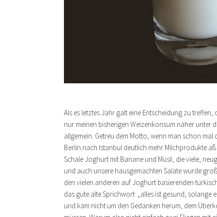
Als es letztes Jahr galt eine Entscheidung zu treffen,
nur meinen bisherigen Weizenkonsum näher unter 
allgemein. Getreu dem Motto, wenn man schon mal dab
Berlin nach Istanbul deutlich mehr Milchprodukte aß
Schale Joghurt mit Banane und Müsli, die viele, neug
und auch unsere hausgemachten Salate wurde großzüg
den vielen anderen auf Joghurt basierenden türkisc
das gute alte Sprichwort „alles ist gesund, solan
und kam nicht um den Gedanken herum, dem Überko