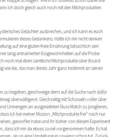
einer Klappe schlagen? Wenn ich sowieso schon dabei war
kann ich doch gleich auch noch mit den Milchprodukten
ysterisches Gelächter ausbrechen, und ich kann es euch
ormulieren dieses Gedankens. Hätte ich mir nicht denken
llung auf eine gluten-freie Ernährung tatsächlich sein
iner lang antrainierten Essgewohnheiten auf die Probe
uch noch mal eben sämtliche Milchprodukte über Board
ng wie die, das man dieses Jahr ganz bestimmt an seinen
ten zu begeben, geschweige denn auf die Suche nach dafür
htweg überwältigend. Gleichzeitig mit Schüsseln voller über
 und Unmengen an ausgesiebtem Nuss-Match zu jonglieren,
dass ich bei meiner Mission „Milchprodukte frei“ nach nur
einen, geworfen habe und ihr bisher von diesem Experiment
en, dass ich mir da etwas zuviel vorgenommen hatte. Es hat
essen, als so eine Umstellung es sowieso schon tut. Zurück