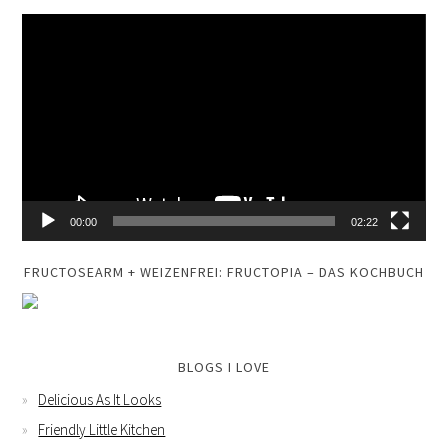
Video-
Player
00:00
02:22
FRUCTOSEARM + WEIZENFREI: FRUCTOPIA – DAS KOCHBUCH
BLOGS I LOVE
Delicious As It Looks
Friendly Little Kitchen