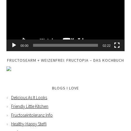
00:00
02:22
FRUCTOSEARM + WEIZENFREI: FRUCTOPIA – DAS KOCHBUCH
BLOGS I LOVE
Delicious As It Looks
Friendly Little Kitchen
Fructoseintoleranz Info
Healthy Happy Steffi