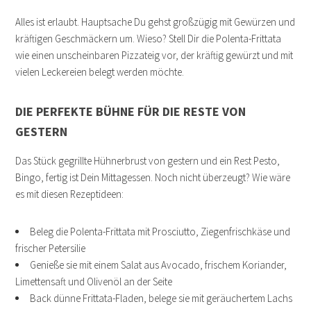
Alles ist erlaubt. Hauptsache Du gehst großzügig mit Gewürzen und
kräftigen Geschmäckern um. Wieso? Stell Dir die Polenta-Frittata
wie einen unscheinbaren Pizzateig vor, der kräftig gewürzt und mit
vielen Leckereien belegt werden möchte.
DIE PERFEKTE BÜHNE FÜR DIE RESTE VON
GESTERN
Das Stück gegrillte Hühnerbrust von gestern und ein Rest Pesto,
Bingo, fertig ist Dein Mittagessen. Noch nicht überzeugt? Wie wäre
es mit diesen Rezeptideen:
Beleg die Polenta-Frittata mit Prosciutto, Ziegenfrischkäse und
frischer Petersilie
Genieße sie mit einem Salat aus Avocado, frischem Koriander,
Limettensaft und Olivenöl an der Seite
Back dünne Frittata-Fladen, belege sie mit geräuchertem Lachs