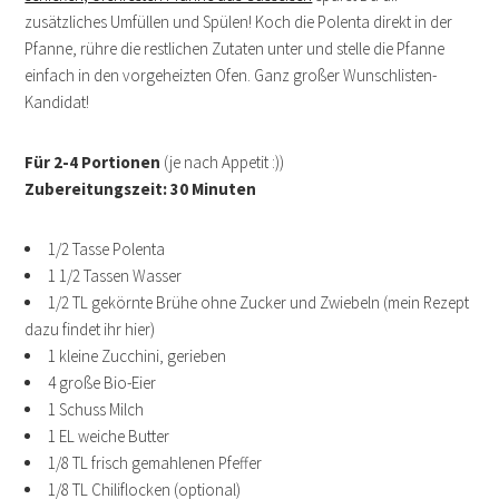
zusätzliches Umfüllen und Spülen! Koch die Polenta direkt in der
Pfanne, rühre die restlichen Zutaten unter und stelle die Pfanne
einfach in den vorgeheizten Ofen. Ganz großer Wunschlisten-
Kandidat!
Für 2-4 Portionen
(je nach Appetit :))
Zubereitungszeit: 30 Minuten
1/2 Tasse Polenta
1 1/2 Tassen Wasser
1/2 TL gekörnte Brühe ohne Zucker und Zwiebeln (mein Rezept
dazu findet ihr hier)
1 kleine Zucchini, gerieben
4 große Bio-Eier
1 Schuss Milch
1 EL weiche Butter
1/8 TL frisch gemahlenen Pfeffer
1/8 TL Chiliflocken (optional)