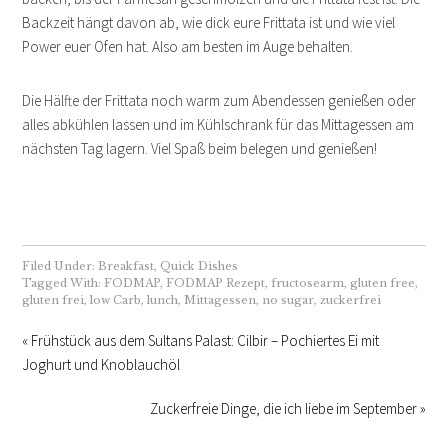
Backzeit hängt davon ab, wie dick eure Frittata ist und wie viel
Power euer Ofen hat. Also am besten im Auge behalten.
Die Hälfte der Frittata noch warm zum Abendessen genießen oder
alles abkühlen lassen und im Kühlschrank für das Mittagessen am
nächsten Tag lagern. Viel Spaß beim belegen und genießen!
Filed Under:
Breakfast
,
Quick Dishes
Tagged With:
FODMAP
,
FODMAP Rezept
,
fructosearm
,
gluten free
,
gluten frei
,
low Carb
,
lunch
,
Mittagessen
,
no sugar
,
zuckerfrei
« Frühstück aus dem Sultans Palast: Cilbir – Pochiertes Ei mit
Joghurt und Knoblauchöl
Zuckerfreie Dinge, die ich liebe im September »