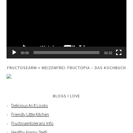
Player
00:00
02:22
FRUCTOSEARM + WEIZENFREI: FRUCTOPIA – DAS KOCHBUCH
BLOGS I LOVE
Delicious As It Looks
Friendly Little Kitchen
Fructoseintoleranz Info
Healthy Happy Steffi