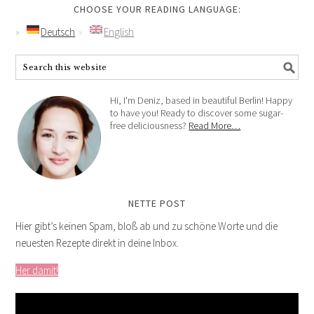
CHOOSE YOUR READING LANGUAGE:
Deutsch
English
Hi, I'm Deniz, based in beautiful Berlin! Happy
to have you! Ready to discover some sugar-
free deliciousness?
Read More…
NETTE POST
Hier gibt’s keinen Spam, bloß ab und zu schöne Worte und die
neuesten Rezepte direkt in deine Inbox.
Her damit!
Video-