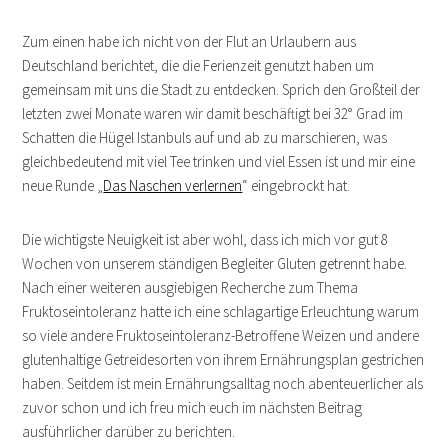
Zum einen habe ich nicht von der Flut an Urlaubern aus
Deutschland berichtet, die die Ferienzeit genutzt haben um
gemeinsam mit uns die Stadt zu entdecken. Sprich den Großteil der
letzten zwei Monate waren wir damit beschäftigt bei 32° Grad im
Schatten die Hügel Istanbuls auf und ab zu marschieren, was
gleichbedeutend mit viel Tee trinken und viel Essen ist und mir eine
neue Runde „
Das Naschen verlernen
“ eingebrockt hat.
Die wichtigste Neuigkeit ist aber wohl, dass ich mich vor gut 8
Wochen von unserem ständigen Begleiter Gluten getrennt habe.
Nach einer weiteren ausgiebigen Recherche zum Thema
Fruktoseintoleranz hatte ich eine schlagartige Erleuchtung warum
so viele andere Fruktoseintoleranz-Betroffene Weizen und andere
glutenhaltige Getreidesorten von ihrem Ernährungsplan gestrichen
haben. Seitdem ist mein Ernährungsalltag noch abenteuerlicher als
zuvor schon und ich freu mich euch im nächsten Beitrag
ausführlicher darüber zu berichten.