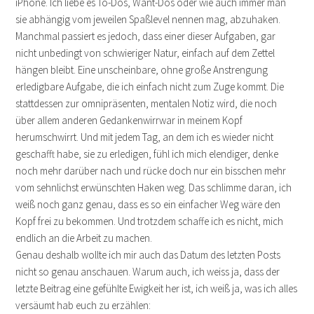
iPhone. Ich liebe es To-Dos, Want-Dos oder wie auch immer man
sie abhängig vom jeweilen Spaßlevel nennen mag, abzuhaken.
Manchmal passiert es jedoch, dass einer dieser Aufgaben, gar
nicht unbedingt von schwieriger Natur, einfach auf dem Zettel
hängen bleibt. Eine unscheinbare, ohne große Anstrengung
erledigbare Aufgabe, die ich einfach nicht zum Zuge kommt. Die
stattdessen zur omnipräsenten, mentalen Notiz wird, die noch
über allem anderen Gedankenwirrwar in meinem Kopf
herumschwirrt. Und mit jedem Tag, an dem ich es wieder nicht
geschafft habe, sie zu erledigen, fühl ich mich elendiger, denke
noch mehr darüber nach und rücke doch nur ein bisschen mehr
vom sehnlichst erwünschten Haken weg. Das schlimme daran, ich
weiß noch ganz genau, dass es so ein einfacher Weg wäre den
Kopf frei zu bekommen. Und trotzdem schaffe ich es nicht, mich
endlich an die Arbeit zu machen.
Genau deshalb wollte ich mir auch das Datum des letzten Posts
nicht so genau anschauen. Warum auch, ich weiss ja, dass der
letzte Beitrag eine gefühlte Ewigkeit her ist, ich weiß ja, was ich alles
versäumt hab euch zu erzählen: