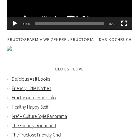
00:00
02:22
FRUCTOSEARM + WEIZENFREI: FRUCTOPIA – DAS KOCHBUCH
BLOGS I LOVE
Delicious As It Looks
Friendly Little Kitchen
Fructoseintoleranz Info
Healthy Happy Steffi
i-ref – Culture Style Panorama
The Friendly Gourmand
The Fructose Friendly Chef