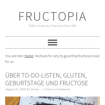
FRUCTOPIA
Tales from my fructose free life
You are here:
Home
/
Archives for why its good that fructose is bad
for us
ÜBER TO-DO-LISTEN, GLUTEN,
GEBURTSTAGE UND FRUCTOSE
August 25, 2013
by
Deniz
Leave a Comment