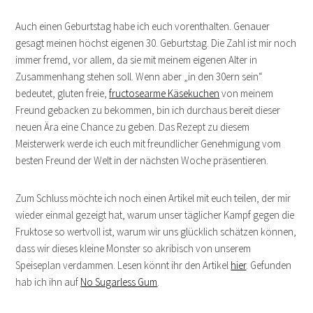
Auch einen Geburtstag habe ich euch vorenthalten. Genauer
gesagt meinen höchst eigenen 30. Geburtstag. Die Zahl ist mir noch
immer fremd, vor allem, da sie mit meinem eigenen Alter in
Zusammenhang stehen soll. Wenn aber „in den 30ern sein“
bedeutet, gluten freie,
fructosearme Käsekuchen
von meinem
Freund gebacken zu bekommen, bin ich durchaus bereit dieser
neuen Ära eine Chance zu geben. Das Rezept zu diesem
Meisterwerk werde ich euch mit freundlicher Genehmigung vom
besten Freund der Welt in der nächsten Woche präsentieren.
Zum Schluss möchte ich noch einen Artikel mit euch teilen, der mir
wieder einmal gezeigt hat, warum unser täglicher Kampf gegen die
Fruktose so wertvoll ist, warum wir uns glücklich schätzen können,
dass wir dieses kleine Monster so akribisch von unserem
Speiseplan verdammen. Lesen könnt ihr den Artikel
hier
. Gefunden
hab ich ihn auf
No Sugarless Gum
.