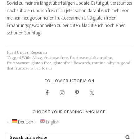
Soviel zu meinem längst überfälligen Update. Es tut gut, versäumtes
nachzuholen und ich freu mich jetzt schon darauf euch mehr von
meinem neugewonnenen fruktosearmen UND gluten freien
Ernährungsgewohnheiten zu berichten. Macht euch noch einen
schönen Sonntag!
Filed Under:
Research
Tagged With:
Alltag
,
fructose free
,
fructose malabsorption
,
fructosearm
,
gluten free
,
glutenfrei
,
Research
,
routine
,
why its good
that fructose is bad for us
FOLLOW FRUCTOPIA ON
CHOOSE YOUR READING LANGUAGE:
Deutsch
English