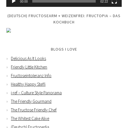
00:00
02:22
(DEUTSCH) FRUCTOSEARM + WEIZENFREI: FRUCTOPIA – DAS
KOCHBUCH
BLOGS I LOVE
Delicious As It Looks
Friendly Little Kitchen
Fructoseintoleranz Info
Healthy Happy Steffi
i-ref – Culture Style Panorama
The Friendly Gourmand
The Fructose Friendly Chef
The Whitest Cake Alive
(Deutsch) Fructopedia