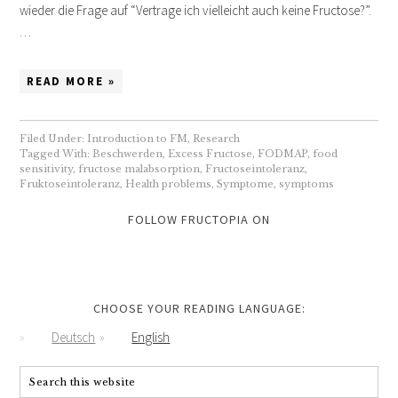
wieder die Frage auf “Vertrage ich vielleicht auch keine Fructose?”.
…
READ MORE »
Filed Under:
Introduction to FM
,
Research
Tagged With:
Beschwerden
,
Excess Fructose
,
FODMAP
,
food
sensitivity
,
fructose malabsorption
,
Fructoseintoleranz
,
Fruktoseintoleranz
,
Health problems
,
Symptome
,
symptoms
FOLLOW FRUCTOPIA ON
CHOOSE YOUR READING LANGUAGE:
Deutsch
English