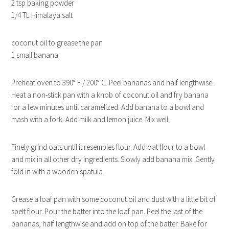
2 tsp baking powder
1/4 TL Himalaya salt
coconut oil to grease the pan
1 small banana
Preheat oven to 390° F / 200° C. Peel bananas and half lengthwise.
Heat a non-stick pan with a knob of coconut oil and fry banana
for a few minutes until caramelized. Add banana to a bowl and
mash with a fork. Add milk and lemon juice. Mix well.
Finely grind oats until it resembles flour. Add oat flour to a bowl
and mix in all other dry ingredients. Slowly add banana mix. Gently
fold in with a wooden spatula.
Grease a loaf pan with some coconut oil and dust with a little bit of
spelt flour. Pour the batter into the loaf pan. Peel the last of the
bananas, half lengthwise and add on top of the batter. Bake for