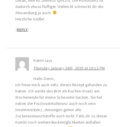
Gefäß, weil es ziemlich spritzt!). Die Konsistenz ist
dadurch etwas fluffiger. Vielleicht schmeckt dir die
Abwandlung ja auch.
Herzliche Grüße!
REPLY
Katrin
says
Thursday January 24th, 2019 at 10:13 PM
Hallo Deniz,
ich freue mich auch sehr, dieses Rezept gefunden zu
haben. Ich werde das Brot als Kuchen-Ersatz am
Wochenende für meine Schwester backen. Sie hat
neben der Fructoseintolleranz auch noch eine
Insulinresistenz, deswegen gehen alle
Zuckeraustauschstoffe auch nicht. Falls dir zu dieser
Kombi noch weitere Backmöglichkeiten einfallen