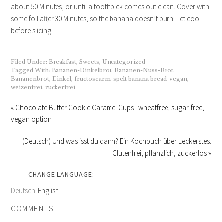
about 50 Minutes, or until a toothpick comes out clean. Cover with
some foil after 30 Minutes, so the banana doesn’t burn. Let cool
before slicing.
Filed Under:
Breakfast
,
Sweets
,
Uncategorized
Tagged With:
Bananen-Dinkelbrot
,
Bananen-Nuss-Brot
,
Bananenbrot
,
Dinkel
,
fructosearm
,
spelt banana bread
,
vegan
,
weizenfrei
,
zuckerfrei
« Chocolate Butter Cookie Caramel Cups | wheatfree, sugar-free,
vegan option
(Deutsch) Und was isst du dann? Ein Kochbuch über Leckerstes.
Glutenfrei, pflanzlich, zuckerlos »
CHANGE LANGUAGE:
Deutsch
English
COMMENTS