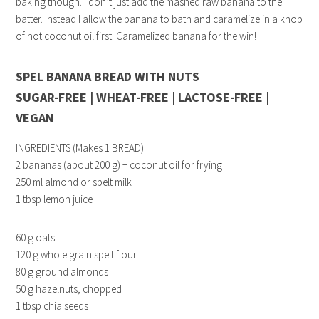
baking though. I don’t just add the mashed raw banana to the
batter. Instead I allow the banana to bath and caramelize in a knob
of hot coconut oil first! Caramelized banana for the win!
SPEL BANANA BREAD WITH NUTS
SUGAR-FREE | WHEAT-FREE | LACTOSE-FREE |
VEGAN
INGREDIENTS (Makes 1 BREAD)
2 bananas (about 200 g) + coconut oil for frying
250 ml almond or spelt milk
1 tbsp lemon juice
60 g oats
120 g whole grain spelt flour
80 g ground almonds
50 g hazelnuts, chopped
1 tbsp chia seeds