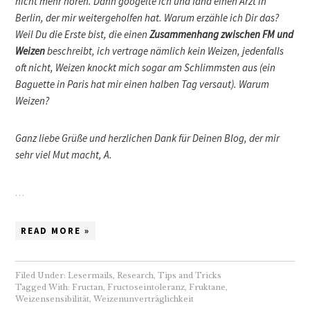
nicht mehr hören. Dann googelte ich und fand einen Arzt in
Berlin, der mir weitergeholfen hat. Warum erzähle ich Dir das?
Weil Du die Erste bist, die einen
Zusammenhang zwischen FM und
Weizen
beschreibt, ich vertrage nämlich kein Weizen, jedenfalls
oft nicht, Weizen knockt mich sogar am Schlimmsten aus (ein
Baguette in Paris hat mir einen halben Tag versaut). Warum
Weizen?
Ganz liebe Grüße und herzlichen Dank für Deinen Blog, der mir
sehr viel Mut macht,
A.
…
READ MORE »
Filed Under:
Lesermails
,
Research
,
Tips and Tricks
Tagged With:
Fructan
,
Fructoseintoleranz
,
Fruktane
,
Weizensensibilität
,
Weizenunverträglichkeit