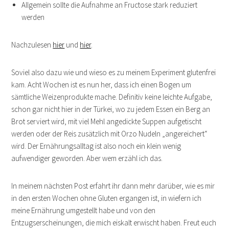
Allgemein sollte die Aufnahme an Fructose stark reduziert
werden
Nachzulesen
hier
und
hier
.
Soviel also dazu wie und wieso es zu meinem Experiment glutenfrei
kam. Acht Wochen ist es nun her, dass ich einen Bogen um
sämtliche Weizenprodukte mache. Definitiv keine leichte Aufgabe,
schon gar nicht hier in der Türkei, wo zu jedem Essen ein Berg an
Brot serviert wird, mit viel Mehl angedickte Suppen aufgetischt
werden oder der Reis zusätzlich mit Orzo Nudeln „angereichert“
wird. Der Ernährungsalltag ist also noch ein klein wenig
aufwendiger geworden. Aber wem erzähl ich das.
In meinem nächsten Post erfahrt ihr dann mehr darüber, wie es mir
in den ersten Wochen ohne Gluten ergangen ist, in wiefern ich
meine Ernährung umgestellt habe und von den
Entzugserscheinungen, die mich eiskalt erwischt haben. Freut euch