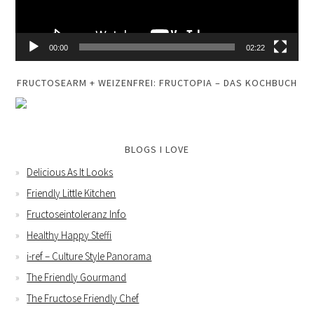
00:00
02:22
FRUCTOSEARM + WEIZENFREI: FRUCTOPIA – DAS KOCHBUCH
BLOGS I LOVE
Delicious As It Looks
Friendly Little Kitchen
Fructoseintoleranz Info
Healthy Happy Steffi
i-ref – Culture Style Panorama
The Friendly Gourmand
The Fructose Friendly Chef