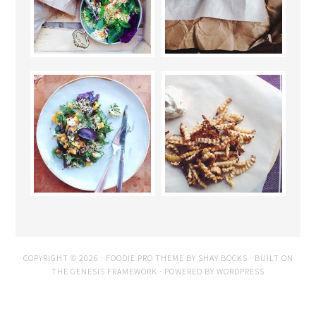
COPYRIGHT © 2026 ·
FOODIE PRO THEME
BY
SHAY BOCKS
· BUILT ON
THE
GENESIS FRAMEWORK
· POWERED BY
WORDPRESS