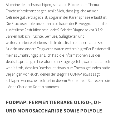
All meine deutschsprachigen, schlauen Bücher zum Thema
Fructoseintoleranz sagen schließlich, dass jegliche Art von
Getreide gut verträglich ist, sogar in der Karenzphase erlaubt ist.
Die Fructoseintoleranz kann also kaum der Beweggrund für die
zusätzliche Restriktion sein, oder? Seit der Diagnose vor 3 1/2
Jahren hab ich Früchte, Gemüse, Süßigkeiten und
weiterverarbeitete Lebensmitteln drastisch reduziert, aber Brot,
Nudeln und andere Teigwaren waren weiterhin großer Bestandteil
meines Ernährungsplans. Ich hab die Informationen aus der
deutschsprachigen Literatur nie in Frage gestellt, warum auch, ich
war ja froh, dass ich überhaupt etwas zum Thema gefunden hatte.
Diejenigen von euch, denen der Begriff FODMAP etwas sagt,
schlagen wahrscheinlich just in diesem Moment vor Schrecken die
Hände über dem Kopf zusammen.
FODMAP: FERMENTIERBARE OLIGO-, DI-
UND MONOSACCHARIDE SOWIE POLYOLE