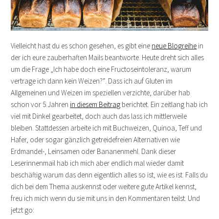
Vielleicht hast du es schon gesehen, es gibt eine
neue Blogreihe
in
der ich eure zauberhaften Mails beantworte. Heute dreht sich alles
um die Frage „Ich habe doch eine Fructoseintoleranz, warum
vertrage ich dann kein Weizen?“. Dass ich auf Gluten im
Allgemeinen und Weizen im speziellen verzichte, darüber hab
schon vor 5 Jahren
in diesem Beitrag
berichtet. Ein zeitlang hab ich
viel mit Dinkel gearbeitet, doch auch das lass ich mittlerweile
bleiben. Stattdessen arbeite ich mit Buchweizen, Quinoa, Teff und
Hafer, oder sogar gänzlich getreidefreien Alternativen wie
Erdmandel-, Leinsamen oder Bananenmehl. Dank dieser
Leserinnenmail hab ich mich aber endlich mal wieder damit
beschäftig warum das denn eigentlich alles so ist, wie es ist. Falls du
dich bei dem Thema auskennst oder weitere gute Artikel kennst,
freu ich mich wenn du sie mit uns in den Kommentaren teilst. Und
jetzt go: