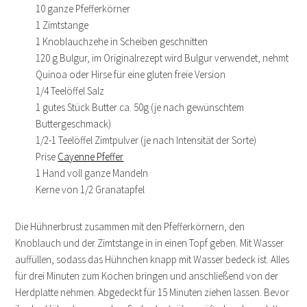
10 ganze Pfefferkörner
1 Zimtstange
1 Knoblauchzehe in Scheiben geschnitten
120 g Bulgur, im Originalrezept wird Bulgur verwendet, nehmt
Quinoa oder Hirse für eine gluten freie Version
1/4 Teelöffel Salz
1 gutes Stück Butter ca. 50g (je nach gewünschtem
Buttergeschmack)
1/2-1 Teelöffel Zimtpulver (je nach Intensität der Sorte)
Prise
Cayenne Pfeffer
1 Hand voll ganze Mandeln
Kerne von 1/2 Granatapfel
Die Hühnerbrust zusammen mit den Pfefferkörnern, den
Knoblauch und der Zimtstange in in einen Topf geben. Mit Wasser
auffüllen, sodass das Hühnchen knapp mit Wasser bedeck ist. Alles
für drei Minuten zum Kochen bringen und anschließend von der
Herdplatte nehmen. Abgedeckt für 15 Minuten ziehen lassen. Bevor