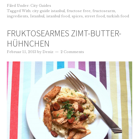
Filed Under:
City Guides
Tagged With:
city guide istanbul
,
fructose free
,
fructosearm
,
ingredients
,
Istanbul
,
istanbul food
,
spices
,
street food
,
turkish food
FRUKTOSEARMES ZIMT-BUTTER-
HÜHNCHEN
Februar 15, 2013
by
Deniz
2 Comments