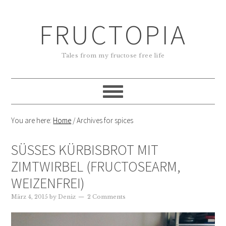
FRUCTOPIA
Tales from my fructose free life
You are here:
Home
/
Archives for spices
SÜSSES KÜRBISBROT MIT Z
IMTWIRBEL (FRUCTOSEARM, W
EIZENFREI)
März 4, 2015
by
Deniz
2 Comments