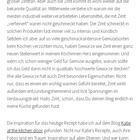
großer Zimtfan. Aber auch bei Zimt kommt es wohl wieder auf die
bekannte Qualität an. Mittlerweile verstehe ich warum mir die
meisten industriell weiterverarbeiteten Lebensmittel, die mit Zimt
„verfeinert“ waren nicht geschmeckt haben: Der Zimt schmeckt in
solchen Produkten fast immer viel zu intensiv und künstlich.
Seitdem ich aber auf so viele geschmacksintensive Gemüsesorten
beim Kochen verzichten muss, haben Gewürze wie Zimt einen ganz
neuen Stellenwert in meinem Köchinnen Herz eingenommen. Und
wenn ich schon weniger Geld für Gemüse ausgebe, warum sollte
ich das Geld dann nicht in qualitativ hochwerte Gewürze stecken?
Wie alle Gewürze hat auch Zimt besondere Eigenschaften. Nicht
nur, dass es einem ein wohlig warmes Gefühl bereitet, Zimt wirkt
außerdem entzündungshemmend und löst Spannungen im
Verdauungstrakt. Hallo Zimt, schön, dass Du deinen Weg endlich in
meine Küche gefunden hast.
Die Inspiration für das heutige Rezept habe ich auf dem Blog
Katie
at the kitchen door
gefunden. Nicht nur Katie’s Rezepte, auch ihre
Fotos sind ein Traum. Inspiration auf allen Ebenen. Und wer kann