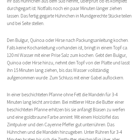
ihr das Hühnchen aus dem Sud nehmt, überprüft ob es komplett
durchgegart ist. Notfalls noch ein paar Minuten länger ziehen
lassen. Das fertig gegarte Hühnchen in Mundgerechte Stücke teilen
und bei Seite stellen.
Den Bulgur, Quinoa oder Hirse nach Packungsanleitung kochen.
Falls keine Kochanleitung vorhanden ist, bringt in einem Topf ca.
120 ml Wasser mit einer Prise Salz zum kochen. Gebt den Bulgur,
Quinoa oder Hirse hinzu, nehmt den Topf von der Platte und lasst
ihn 15 Minuten lang ziehen, bis das Wasser vollständig
aufgenommen wurde. Zum Schluss mit einer Gabel auflockern.
In einer beschichteten Pfanne ohne Fett die Mandeln für 3-4
Minuten lang leicht anrösten. Bei mittlerer Hitze die Butter einer
beschichteten Pfanne erhitzen bis sie anfängt Blasen zu werfen
und eine goldbraune Farbe annimt. Mit einem Holzlöffel das
Zimtpulver und den Cayenne Pfeffer gut unterrühren. Das
Hühnchen und die Mandeln hinzugeben. Unter Rühren für 3-4
Minuten braten bis sich die Zimtbutter gleichmäßig über alles