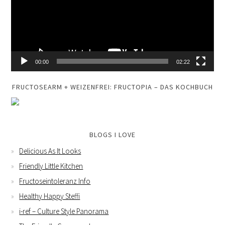
00:00
02:22
FRUCTOSEARM + WEIZENFREI: FRUCTOPIA – DAS KOCHBUCH
BLOGS I LOVE
Delicious As It Looks
Friendly Little Kitchen
Fructoseintoleranz Info
Healthy Happy Steffi
i-ref – Culture Style Panorama