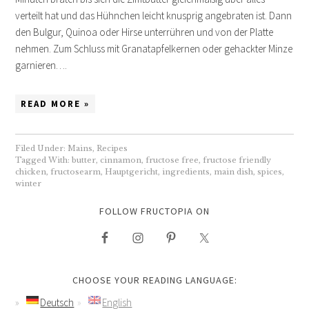
verteilt hat und das Hühnchen leicht knusprig angebraten ist. Dann
den Bulgur, Quinoa oder Hirse unterrühren und von der Platte
nehmen. Zum Schluss mit Granatapfelkernen oder gehackter Minze
garnieren….
READ MORE »
Filed Under:
Mains
,
Recipes
Tagged With:
butter
,
cinnamon
,
fructose free
,
fructose friendly
chicken
,
fructosearm
,
Hauptgericht
,
ingredients
,
main dish
,
spices
,
winter
FOLLOW FRUCTOPIA ON
CHOOSE YOUR READING LANGUAGE:
Deutsch
English