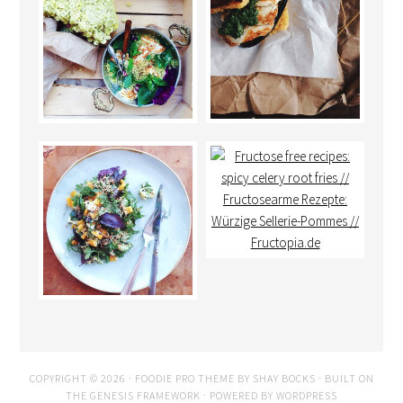
COPYRIGHT © 2026 ·
FOODIE PRO THEME
BY
SHAY BOCKS
· BUILT ON
THE
GENESIS FRAMEWORK
· POWERED BY
WORDPRESS