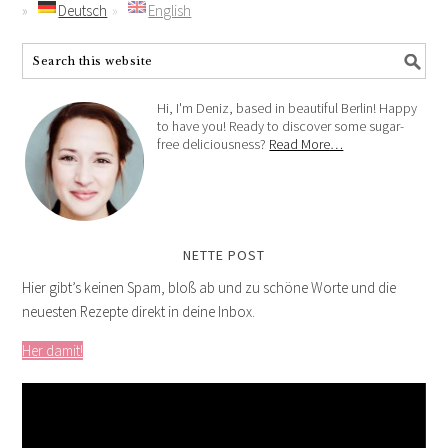
Deutsch
English
Hi, I'm Deniz, based in beautiful Berlin! Happy
to have you! Ready to discover some sugar-
free deliciousness?
Read More…
NETTE POST
Hier gibt’s keinen Spam, bloß ab und zu schöne Worte und die
neuesten Rezepte direkt in deine Inbox.
Her damit!
Video-
Player