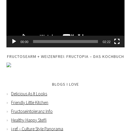
00:00
02:22
FRUCTOSEARM + WEIZENFREI: FRUCTOPIA – DAS KOCHBUCH
BLOGS I LOVE
Delicious As It Looks
Friendly Little Kitchen
Fructoseintoleranz Info
Healthy Happy Steffi
i-ref – Culture Style Panorama