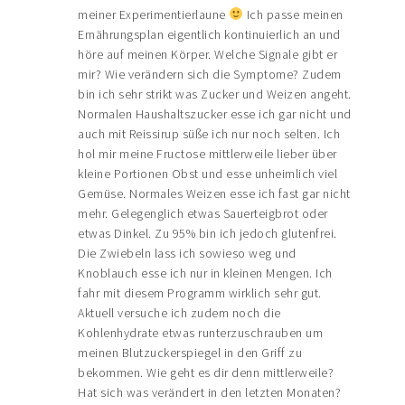
meiner Experimentierlaune
Ich passe meinen
Ernährungsplan eigentlich kontinuierlich an und
höre auf meinen Körper. Welche Signale gibt er
mir? Wie verändern sich die Symptome? Zudem
bin ich sehr strikt was Zucker und Weizen angeht.
Normalen Haushaltszucker esse ich gar nicht und
auch mit Reissirup süße ich nur noch selten. Ich
hol mir meine Fructose mittlerweile lieber über
kleine Portionen Obst und esse unheimlich viel
Gemüse. Normales Weizen esse ich fast gar nicht
mehr. Gelegenglich etwas Sauerteigbrot oder
etwas Dinkel. Zu 95% bin ich jedoch glutenfrei.
Die Zwiebeln lass ich sowieso weg und
Knoblauch esse ich nur in kleinen Mengen. Ich
fahr mit diesem Programm wirklich sehr gut.
Aktuell versuche ich zudem noch die
Kohlenhydrate etwas runterzuschrauben um
meinen Blutzuckerspiegel in den Griff zu
bekommen. Wie geht es dir denn mittlerweile?
Hat sich was verändert in den letzten Monaten?