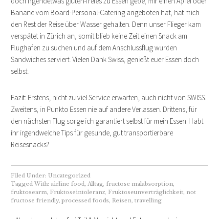
doch irgendetwas gluten-freies zu Essen gebe, mir einen Apfel oder
Banane vom Board-Personal-Catering angeboten hat, hat mich
den Rest der Reise über Wasser gehalten. Denn unser Flieger kam
verspätet in Zürich an, somit blieb keine Zeit einen Snack am
Flughafen zu suchen und auf dem Anschlussflug wurden
Sandwiches serviert. Vielen Dank Swiss, genießt euer Essen doch
selbst.
Fazit: Erstens, nicht zu viel Service erwarten, auch nicht von SWISS.
Zweitens, in Punkto Essen nie auf andere Verlassen. Drittens, für
den nächsten Flug sorge ich garantiert selbst für mein Essen. Habt
ihr irgendwelche Tips für gesunde, gut transportierbare
Reisesnacks?
Filed Under:
Uncategorized
Tagged With:
airline food
,
Alltag
,
fructose malabsorption
,
fruktosearm
,
Fruktoseintoleranz
,
Fruktoseunverträglichkeit
,
not
fructose friendly
,
processed foods
,
Reisen
,
travelling