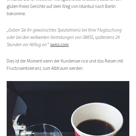
gluten-freies Gerichte auf dem Weg von Istanbul nach Berlin
bekomme.
„Geben Sie Ihr gewünschtes Spezialmenü bei Ihrer Flugbuchung
oder bei den weltweiten Vertretungen von SWISS, spätestens 24
Stunden vor Abflug an
.“
swiss.com
Dies ist der Moment wenn der Kundenservice und das Reisen mit
Fructoseintoleranz zum Albtraum werden.