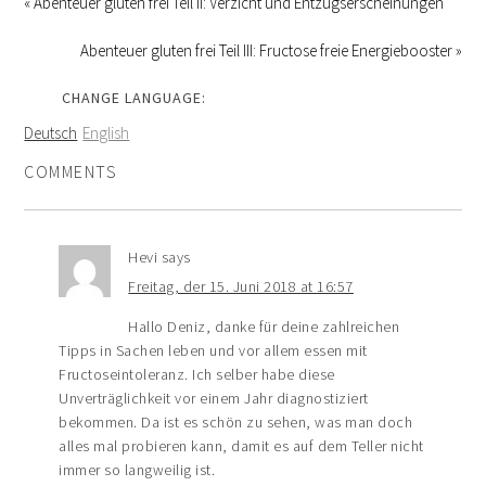
« Abenteuer gluten frei Teil II: Verzicht und Entzugserscheinungen
Abenteuer gluten frei Teil III: Fructose freie Energiebooster »
CHANGE LANGUAGE:
Deutsch
English
COMMENTS
Hevi
says
Freitag, der 15. Juni 2018 at 16:57
Hallo Deniz, danke für deine zahlreichen
Tipps in Sachen leben und vor allem essen mit
Fructoseintoleranz. Ich selber habe diese
Unverträglichkeit vor einem Jahr diagnostiziert
bekommen. Da ist es schön zu sehen, was man doch
alles mal probieren kann, damit es auf dem Teller nicht
immer so langweilig ist.