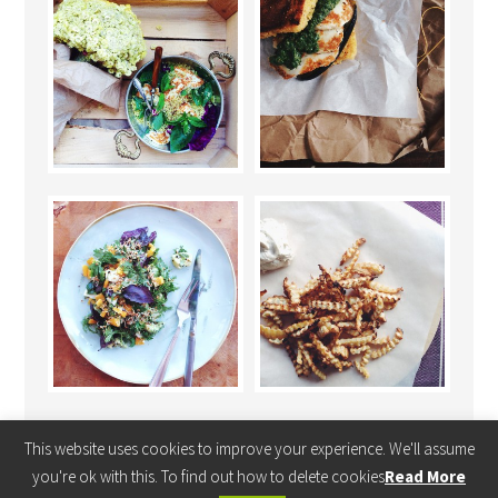
This website uses cookies to improve your experience. We'll assume
you're ok with this. To find out how to delete cookies
Read More
COPYRIGHT © 2026 ·
FOODIE PRO THEME
BY
SHAY BOCKS
· BUILT ON