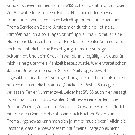
Kunden schwer machen kann? SWISS scheint da ähnlich zu ticken.
Zur Auswahl stehen diverse Hotline-Nummern oder ein Email-
Formular mit verschiedensten Betreffoptionen, nur keiner zum
Thema Service an Board. Anstatt mich durch eine Hotline zu
kämpfen hab ich also 4 Tage vor Abflug via Email-Formular eine
gluten-freie Mahlzeit für meinen Flug bestellt. Fehler Nummer eins.
Ich habe natürlich keine Bestätigung für meine Anfrage
bekommen. Und beim Check-in war dann endgültig klar, dass für
mich keine gluten-freie Mahlzeit bestellt wurde. Wer erwartet schon,
dass ein Unternehmen seine Service-Mails tages- bzw. 4-
tagesaktuell bearbeitet? Aufregen bringt bekanntlich nichts und so
hab ich mich auf die bekannte „Chicken or Pasta“-Strategie
verlassen. Fehler Nummer zwei. Leider hat SWISS auch hier versagt.
Es gab nämlich nichts zu wählen. Stattdessen eine ordentliche
Portion Weizen, Zucker und Zwiebeln. Die warme Mahlzeit: Nudeln
mit Tomaten-Gemüsesoße plus ein Stück Kuchen. Soviel zum
Thema „Irgendwas kann man sich ja immer raus picken.“ Allein die
Tatsache, dass die Stewardess mir auf meine Frage ob es nicht