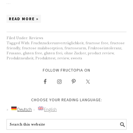
…
READ MORE »
Filed Under:
Reviews
Tagged With:
Fruchtzuckerunverträglichkeit
,
fructose free
,
fructose
friendly
,
fructose malabsorption
,
fructosearm
,
Fruktoseintoleranz
,
Frusano
,
gluten free
,
gluten frei
,
ohne Zucker
,
product review
,
Produktneuheit
,
Produkttest
,
review
,
sweets
FOLLOW FRUCTOPIA ON
CHOOSE YOUR READING LANGUAGE:
Deutsch
English