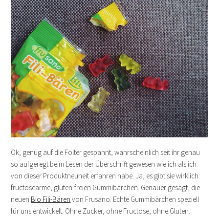
Ok, genug auf die Folter gespannt, wahrscheinlich seit ihr genau
so aufgeregt beim Lesen der Überschrift gewesen wie ich als ich
von dieser Produktneuheit erfahren habe. Ja, es gibt sie wirklich:
fructosearme, gluten-freien Gummibärchen. Genauer gesagt, die
neuen
Bio Fili-Bären
von Frusano. Echte Gummibärchen speziell
für uns entwickelt. Ohne Zucker, ohne Fructose, ohne Gluten.