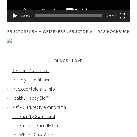
00:00
02:22
FRUCTOSEARM + WEIZENFREI: FRUCTOPIA – DAS KOCHBUCH
BLOGS I LOVE
Delicious As It Looks
Friendly Little Kitchen
Fructoseintoleranz Info
Healthy Happy Steffi
i-ref – Culture Style Panorama
The Friendly Gourmand
The Fructose Friendly Chef
The Whitest Cake Alive