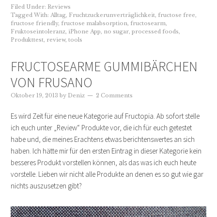
Filed Under:
Reviews
Tagged With:
Alltag
,
Fruchtzuckerunverträglichkeit
,
fructose free
,
fructose friendly
,
fructose malabsorption
,
fructosearm
,
Fruktoseintoleranz
,
iPhone App
,
no sugar
,
processed foods
,
Produkttest
,
review
,
tools
FRUCTOSEARME GUMMIBÄRCHEN
VON FRUSANO
Oktober 19, 2013
by
Deniz
2 Comments
Es wird Zeit für eine neue Kategorie auf Fructopia. Ab sofort stelle
ich euch unter „Review“ Produkte vor, die ich für euch getestet
habe und, die meines Erachtens etwas berichtenswertes an sich
haben. Ich hätte mir für den ersten Eintrag in dieser Kategorie kein
besseres Produkt vorstellen können, als das was ich euch heute
vorstelle. Lieben wir nicht alle Produkte an denen es so gut wie gar
nichts auszusetzen gibt?