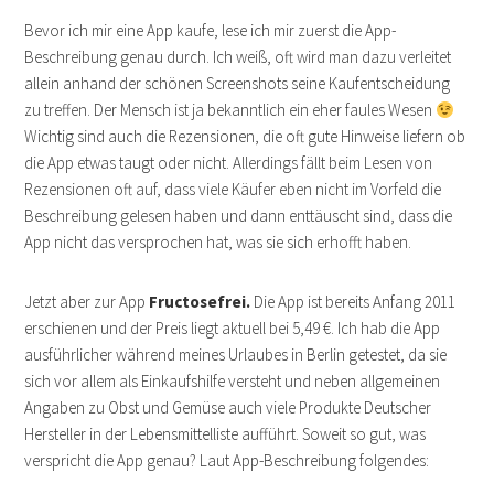
Bevor ich mir eine App kaufe, lese ich mir zuerst die App-
Beschreibung genau durch. Ich weiß, oft wird man dazu verleitet
allein anhand der schönen Screenshots seine Kaufentscheidung
zu treffen. Der Mensch ist ja bekanntlich ein eher faules Wesen
Wichtig sind auch die Rezensionen, die oft gute Hinweise liefern ob
die App etwas taugt oder nicht. Allerdings fällt beim Lesen von
Rezensionen oft auf, dass viele Käufer eben nicht im Vorfeld die
Beschreibung gelesen haben und dann enttäuscht sind, dass die
App nicht das versprochen hat, was sie sich erhofft haben.
Jetzt aber zur App
Fructosefrei
.
Die App ist bereits Anfang 2011
erschienen und der Preis liegt aktuell bei 5,49 €. Ich hab die App
ausführlicher während meines Urlaubes in Berlin getestet, da sie
sich vor allem als Einkaufshilfe versteht und neben allgemeinen
Angaben zu Obst und Gemüse auch viele Produkte Deutscher
Hersteller in der Lebensmittelliste aufführt. Soweit so gut, was
verspricht die App genau? Laut App-Beschreibung folgendes: