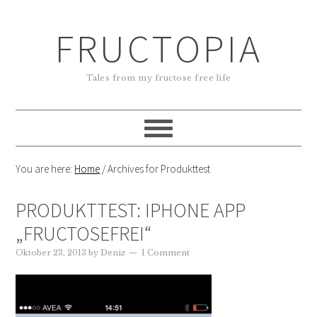
FRUCTOPIA
Tales from my fructose free life
You are here:
Home
/
Archives for Produkttest
PRODUKTTEST: IPHONE APP
„FRUCTOSEFREI“
Oktober 23, 2013
by
Deniz
1 Comment