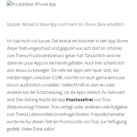
Update: Aktuell ist diese App nicht mehr im iTunes Store erhältlich
Ich hab mich vor kurzer Zeit einmal ein bisschen in den App-Stores
dieser Welt umgeschaut und geguckt was sich dort so schönes
zum Thema Fructoseintoleranz getan hat. Tatsächlich sind mir
dabei ein paar Apps in die Hände gefallen. Auch hier scheint sich
also etwas zu bewegen. Da viele der Apps sehr teuer sind, die
meisten liegen zwischen 5-10€!, möchte ich euch gerne eine paar
davon ausführlich vorstellen. Vielleicht hilft es dem ein oder
anderen bei der Entscheidung, ob die Apps wirklich ihr Geld wert
sind. Den Anfang macht die App
Fructosefrei
von Trias
(Medizinverlag Thieme). Trias verlegt unter anderem viele Ratgeber
zum Thema Lebensmittel-Unverträglichkeiten. Freundlicherweise
wurde mir für diesen Test ein Promocode von Trias zur Verfügung
gestellt. Vielen Dank dafür!