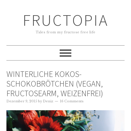
FRUCTOPIA
Tales from my fructose free life
WINTERLICHE KOKOS-
SCHOKOBRÖTCHEN (VEGAN,
FRUCTOSEARM, WEIZENFREI)
Dezember 9, 2015
by
Deniz
16 Comments