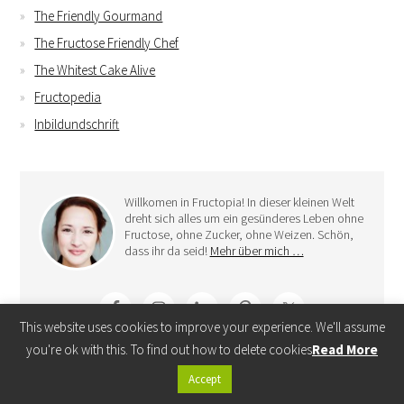
The Friendly Gourmand
The Fructose Friendly Chef
The Whitest Cake Alive
Fructopedia
Inbildundschrift
Willkomen in Fructopia! In dieser kleinen Welt
dreht sich alles um ein gesünderes Leben ohne
Fructose, ohne Zucker, ohne Weizen. Schön,
dass ihr da seid!
Mehr über mich …
This website uses cookies to improve your experience. We'll assume
you're ok with this. To find out how to delete cookies
Read More
Letzte Beiträge
Accept
Rezepte