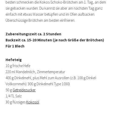
besten schmecken die Kokos-Schoko-Brötchen am 1. Tag, an dem
sie gebacken wurden. Du kannst sie aber am nächsten Tag ganz
einfach mit etwas Wasser betupfen und im Ofen aufbacken.
Überschüssige Brötchen am besten einfrieren.
Zubereitungszeit ca. 2 Stunden
Backzeit ca. 15-20 Minuten (je nach Größe der Brötchen)
Für 1 Blech
Hefeteig
10 g frische Hefe
220 ml Mandelmilch, Zimmertemperatur
400 g Dinkelmehl, plus Mehl zum Ausrollen (z.B. 100 g Dinkel-
Vollkornmehl/ 300 g Dinkelmehl Type 1030)
50 g
Getreidezucker
1/4 TL Salz
30 g flüssiges
Kokosöl