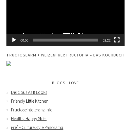
00:00
02:22
FRUCTOSEARM + WEIZENFREI: FRUCTOPIA – DAS KOCHBUCH
BLOGS I LOVE
Delicious As It Looks
Friendly Little Kitchen
Fructoseintoleranz Info
Healthy Happy Steffi
i-ref – Culture Style Panorama