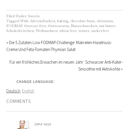
Filed Under:
Sweets
Tagged With:
Adventsbacken
,
baking
,
chocolate buns
,
christmas
,
FODMAP
,
fructose free
,
fructosearm
,
Nussschnecken
,
nut butter
,
Schokobrötchen
,
Weihnachten
,
wheat free
,
winter
,
zuckerfrei
« Die 5 Zutaten Low FODMAP-Challenge: Makrelen-Haselnuss-
Creme Und Feta-Tomaten-Thymian Salat
Für ein fröhliches Erwachen im neuen Jahr: Schwarzer Anti-Kater-
Smoothie mit Aktivkohle »
CHANGE LANGUAGE:
Deutsch
English
COMMENTS
Jana
says