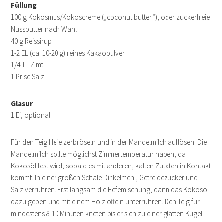
Füllung
100 g Kokosmus/Kokoscreme („coconut butter“), oder zuckerfreie
Nussbutter nach Wahl
40 g Reissirup
1-2 EL (ca. 10-20 g) reines Kakaopulver
1/4 TL Zimt
1 Prise Salz
Glasur
1 Ei, optional
Für den Teig Hefe zerbröseln und in der Mandelmilch auflösen. Die
Mandelmilch sollte möglichst Zimmertemperatur haben, da
Kokosöl fest wird, sobald es mit anderen, kalten Zutaten in Kontakt
kommt. In einer großen Schale Dinkelmehl, Getreidezucker und
Salz verrühren. Erst langsam die Hefemischung, dann das Kokosöl
dazu geben und mit einem Holzlöffeln unterrühren. Den Teig für
mindestens 8-10 Minuten kneten bis er sich zu einer glatten Kugel