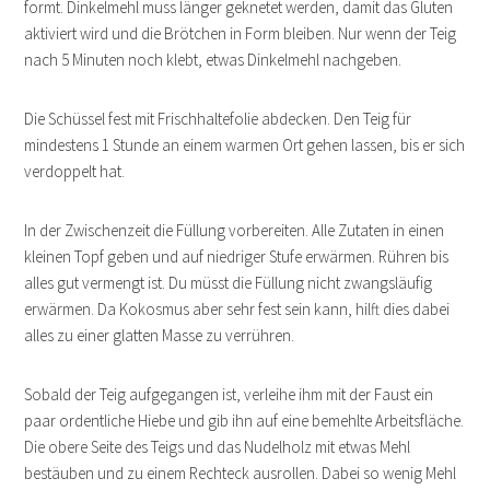
formt. Dinkelmehl muss länger geknetet werden, damit das Gluten
aktiviert wird und die Brötchen in Form bleiben. Nur wenn der Teig
nach 5 Minuten noch klebt, etwas Dinkelmehl nachgeben.
Die Schüssel fest mit Frischhaltefolie abdecken. Den Teig für
mindestens 1 Stunde an einem warmen Ort gehen lassen, bis er sich
verdoppelt hat.
In der Zwischenzeit die Füllung vorbereiten. Alle Zutaten in einen
kleinen Topf geben und auf niedriger Stufe erwärmen. Rühren bis
alles gut vermengt ist. Du müsst die Füllung nicht zwangsläufig
erwärmen. Da Kokosmus aber sehr fest sein kann, hilft dies dabei
alles zu einer glatten Masse zu verrühren.
Sobald der Teig aufgegangen ist, verleihe ihm mit der Faust ein
paar ordentliche Hiebe und gib ihn auf eine bemehlte Arbeitsfläche.
Die obere Seite des Teigs und das Nudelholz mit etwas Mehl
bestäuben und zu einem Rechteck ausrollen. Dabei so wenig Mehl