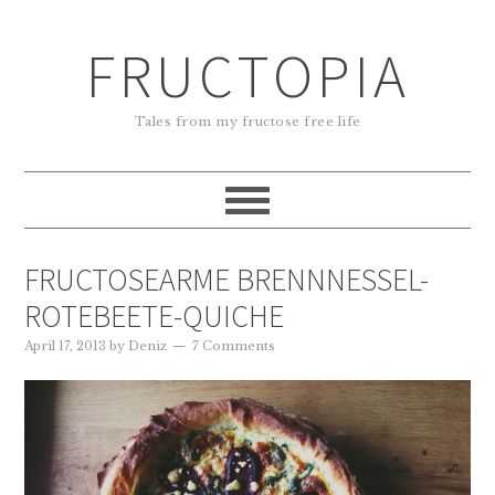
FRUCTOPIA
Tales from my fructose free life
FRUCTOSEARME BRENNNESSEL-
ROTEBEETE-QUICHE
April 17, 2013
by
Deniz
7 Comments