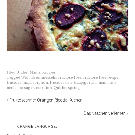
Filed Under:
Mains
,
Recipes
Tagged With:
Brennnesseln
,
fructose free
,
fructose free recipe
,
fructose malabsorption
,
fructosearm
,
Hauptgericht
,
main dish
,
nettle
,
no sugar
,
nutrition
,
Quiche
,
spring
« Fruktosearmer Orangen-Ricotta-Kuchen
Das Naschen verlernen »
CHANGE LANGUAGE: