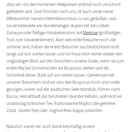
dass wir von den horrenden Mietpreisen erstmal noch verschont
geblieben sind. Zwei Wochen nach uns, ist auch unser neuer
Mitbewohner namens Internetanschluss zu uns gestoßen, was
soviel bedeutete wie stundenlanges skypen mit den Lieben
Zuhause oder fleißige Vokabelsessions auf
Memrise
(großartiges
Tool zum Vokabelnlernen!). Aber weil echte Besuche noch viel
schöner sind, haben die ersten Besucher aus Deutschland nicht
lange auf sich warten lassen und ich freue mich immer wieder den
ungläubigen Blick auf den Gesichtern unserer Gäste, wenn sie zum
ersten Mal bei Sonnenschein am Bosporus stehen und die
Schönheit dieser Stadt auf sich wirken lassen. Gemeinsam mit
unseren Besuchern sind wir also den Bosporus hoch und runter
gezogen, waren auf der asiatischen Seite Istanbuls, fuhren nach
Bursa, Heimatstadt des berühmten Iskender Kebabs, während wir
unablässig türkischen Tee, fruktosearme Mojitos (die geheime
Zutat: Jasmin-Tee) oder Joghurt-Reis-Suppe schlürften.
Natürlich waren wir auch damit beschäftig unsere