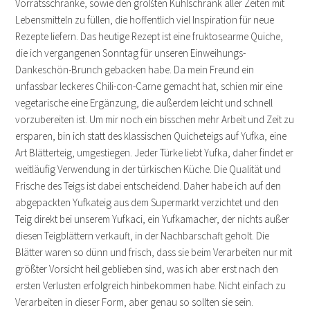
Vorratsschränke, sowie den größten Kühlschrank aller Zeiten mit
Lebensmitteln zu füllen, die hoffentlich viel Inspiration für neue
Rezepte liefern. Das heutige Rezept ist eine fruktosearme Quiche,
die ich vergangenen Sonntag für unseren Einweihungs-
Dankeschön-Brunch gebacken habe. Da mein Freund ein
unfassbar leckeres Chili-con-Carne gemacht hat, schien mir eine
vegetarische eine Ergänzung, die außerdem leicht und schnell
vorzubereiten ist. Um mir noch ein bisschen mehr Arbeit und Zeit zu
ersparen, bin ich statt des klassischen Quicheteigs auf Yufka, eine
Art Blätterteig, umgestiegen. Jeder Türke liebt Yufka, daher findet er
weitläufig Verwendung in der türkischen Küche. Die Qualität und
Frische des Teigs ist dabei entscheidend. Daher habe ich auf den
abgepackten Yufkateig aus dem Supermarkt verzichtet und den
Teig direkt bei unserem Yufkaci, ein Yufkamacher, der nichts außer
diesen Teigblättern verkauft, in der Nachbarschaft geholt. Die
Blätter waren so dünn und frisch, dass sie beim Verarbeiten nur mit
größter Vorsicht heil geblieben sind, was ich aber erst nach den
ersten Verlusten erfolgreich hinbekommen habe. Nicht einfach zu
Verarbeiten in dieser Form, aber genau so sollten sie sein.