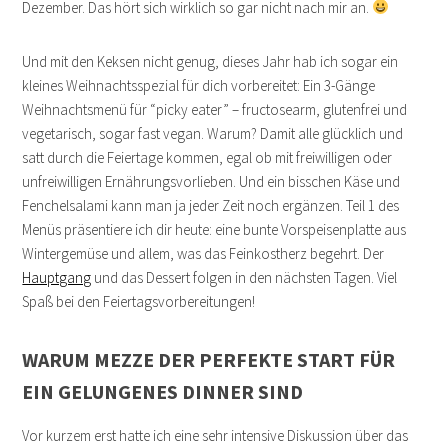
Dezember. Das hört sich wirklich so gar nicht nach mir an.
Und mit den Keksen nicht genug, dieses Jahr hab ich sogar ein
kleines Weihnachtsspezial für dich vorbereitet: Ein 3-Gänge
Weihnachtsmenü für “picky eater” – fructosearm, glutenfrei und
vegetarisch, sogar fast vegan. Warum? Damit alle glücklich und
satt durch die Feiertage kommen, egal ob mit freiwilligen oder
unfreiwilligen Ernährungsvorlieben. Und ein bisschen Käse und
Fenchelsalami kann man ja jeder Zeit noch ergänzen. Teil 1 des
Menüs präsentiere ich dir heute: eine bunte Vorspeisenplatte aus
Wintergemüse und allem, was das Feinkostherz begehrt. Der
Hauptgang
und das Dessert folgen in den nächsten Tagen. Viel
Spaß bei den Feiertagsvorbereitungen!
WARUM MEZZE DER PERFEKTE START FÜR
EIN GELUNGENES DINNER SIND
Vor kurzem erst hatte ich eine sehr intensive Diskussion über das