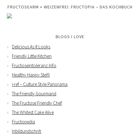
FRUCTOSEARM + WEIZENFREI: FRUCTOPIA – DAS KOCHBUCH
BLOGS I LOVE
Delicious As It Looks
Friendly Little Kitchen
Fructoseintoleranz Info
Healthy Happy Steffi
i-ref – Culture Style Panorama
The Friendly Gourmand
The Fructose Friendly Chef
The Whitest Cake Alive
Fructopedia
Inbildundschrift