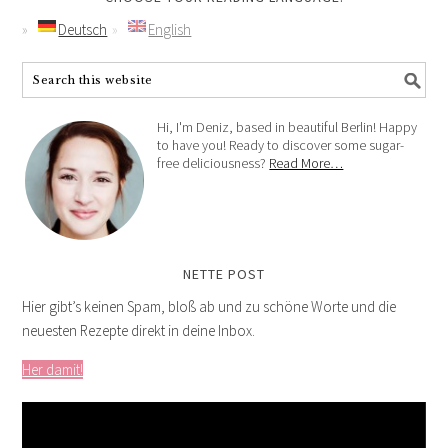
Deutsch
English
Hi, I'm Deniz, based in beautiful Berlin! Happy
to have you! Ready to discover some sugar-
free deliciousness?
Read More…
NETTE POST
Hier gibt’s keinen Spam, bloß ab und zu schöne Worte und die
neuesten Rezepte direkt in deine Inbox.
Her damit!
Video-
Player