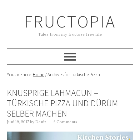
FRUCTOPIA
Tales from my fructose free life
You are here:
Home
/
Archives for Türkische Pizza
KNUSPRIGE LAHMACUN –
TÜRKISCHE PIZZA UND DÜRÜM
SELBER MACHEN
Juni 19, 2017
by
Deniz
6 Comments