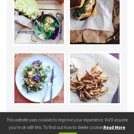
This website uses cookies to improve your experience. We'll assume
you're ok with this. To find out how to delete cookies
Read More
COPYRIGHT © 2026 ·
FOODIE PRO THEME
BY
SHAY BOCKS
· BUILT ON