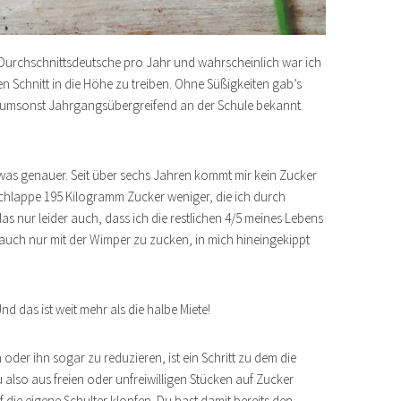
Durchschnittsdeutsche pro Jahr und wahrscheinlich war ich
n Schnitt in die Höhe zu treiben. Ohne Süßigkeiten gab’s
t umsonst Jahrgangsübergreifend an der Schule bekannt.
twas genauer. Seit über sechs Jahren kommt mir kein Zucker
chlappe 195 Kilogramm Zucker weniger, die ich durch
 nur leider auch, dass ich die restlichen 4/5 meines Lebens
auch nur mit der Wimper zu zucken, in mich hineingekippt
d das ist weit mehr als die halbe Miete!
er ihn sogar zu reduzieren, ist ein Schritt zu dem die
also aus freien oder unfreiwilligen Stücken auf Zucker
uf die eigene Schulter klopfen. Du hast damit bereits den