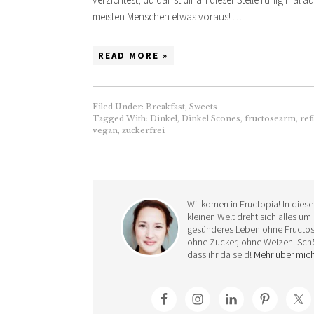
meisten Menschen etwas voraus! …
READ MORE »
Filed Under:
Breakfast
,
Sweets
Tagged With:
Dinkel
,
Dinkel Scones
,
fructosearm
,
ref
vegan
,
zuckerfrei
Willkomen in Fructopia! In diese
kleinen Welt dreht sich alles um 
gesünderes Leben ohne Fructos
ohne Zucker, ohne Weizen. Sch
dass ihr da seid!
Mehr über mic