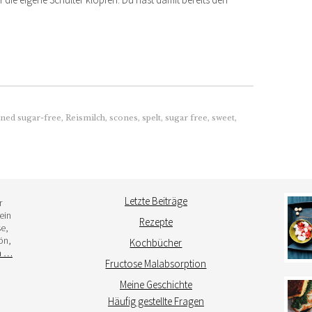
ined sugar-free
,
Reismilch
,
scones
,
spelt
,
sugar free
,
sweet
,
Letzte Beiträge
r
ein
Rezepte
e,
ön,
Kochbücher
h …
Fructose Malabsorption
Meine Geschichte
Häufig gestellte Fragen