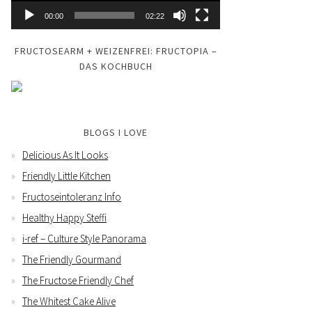
00:00
02:22
FRUCTOSEARM + WEIZENFREI: FRUCTOPIA –
DAS KOCHBUCH
BLOGS I LOVE
Delicious As It Looks
Friendly Little Kitchen
Fructoseintoleranz Info
Healthy Happy Steffi
i-ref – Culture Style Panorama
The Friendly Gourmand
The Fructose Friendly Chef
The Whitest Cake Alive