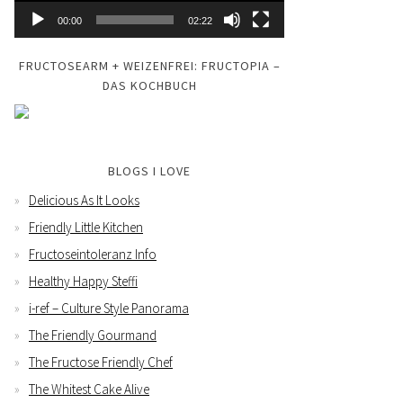
00:00
02:22
FRUCTOSEARM + WEIZENFREI: FRUCTOPIA –
DAS KOCHBUCH
BLOGS I LOVE
Delicious As It Looks
Friendly Little Kitchen
Fructoseintoleranz Info
Healthy Happy Steffi
i-ref – Culture Style Panorama
The Friendly Gourmand
The Fructose Friendly Chef
The Whitest Cake Alive