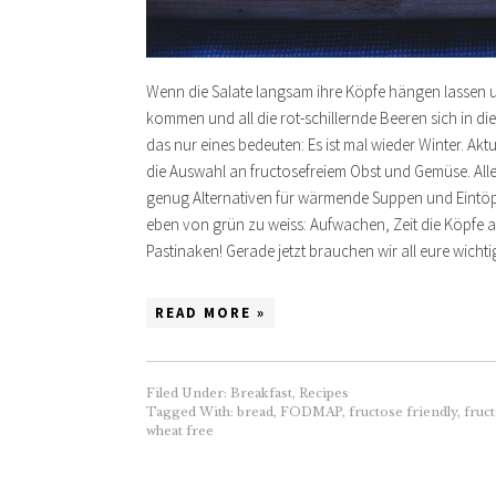
Wenn die Salate langsam ihre Köpfe hängen lassen
kommen und all die rot-schillernde Beeren sich in d
das nur eines bedeuten: Es ist mal wieder Winter. Ak
die Auswahl an fructosefreiem Obst und Gemüse. All
genug Alternativen für wärmende Suppen und Eintöpf
eben von grün zu weiss: Aufwachen, Zeit die Köpfe au
Pastinaken! Gerade jetzt brauchen wir all eure wich
READ MORE »
Filed Under:
Breakfast
,
Recipes
Tagged With:
bread
,
FODMAP
,
fructose friendly
,
fruc
wheat free