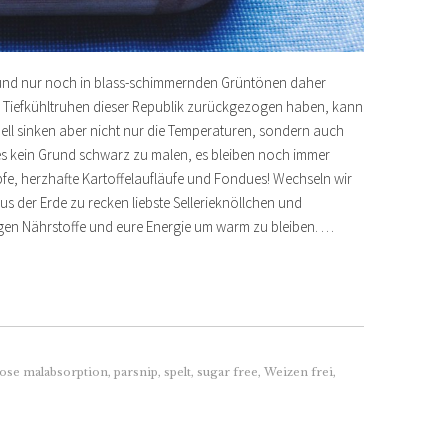
 und nur noch in blass-schimmernden Grüntönen daher
ie Tiefkühltruhen dieser Republik zurückgezogen haben, kann
tuell sinken aber nicht nur die Temperaturen, sondern auch
es kein Grund schwarz zu malen, es bleiben noch immer
e, herzhafte Kartoffelaufläufe und Fondues! Wechseln wir
s der Erde zu recken liebste Sellerieknöllchen und
tigen Nährstoffe und eure Energie um warm zu bleiben. …
tose malabsorption
,
parsnip
,
spelt
,
sugar free
,
Weizen frei
,