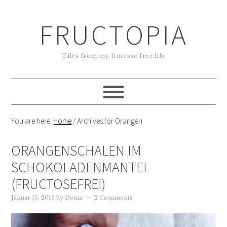
FRUCTOPIA
Tales from my fructose free life
You are here:
Home
/
Archives for Orangen
ORANGENSCHALEN IM
SCHOKOLADENMANTEL
(FRUCTOSEFREI)
Januar 15, 2015
by
Deniz
2 Comments