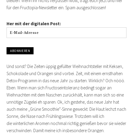
bleiben. Wenn ihr nichts verpassen wollt, tragt euch jetzt und hier
für den Fructopia-Newsletter ein. Spam ausgeschlossen!
Her mit der digitalen Post:
Und sonst? Die Zeiten üppig gefüllter Weihnachtsteller mit Keksen,
Schokolade und Orangen sind vorbei. Zeit, mit einem ernsthaften
Detox-Programm in das neue Jahr zu starten. Wirklich? Och nööö.
Eben. Wenn man sich Fructoseintoleranz-bedingt sogar an
Weihnachten mit dem Naschen zurückhält, kann man sich so eine
unnötige Zügelei eh sparen. Ok, ich gestehe, das neue Jahr hat
auch meine „Grüne Smoothie“-Sinne geweckt. Die Haut lechzt nach
Sonne, die Nase nach Frühlingswiese. Trotzdem will ich
die winterlichen Aromen nochmal richtig genießen bevor sie wieder
verschwinden. Damit meine ich insbesondere Orangen.