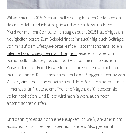
Willkommen in 2015! Mich kribbelt’s richtig bei dem Gedanken an
das neue Jahr und ich sitze grinsend wie ein Reissirup-Kuchen-
Pferd vor meinem Computer. Ich sag es euch, 2015 hält einiges an
Neuigkeiten bereit! Zum Beispiel findet ihr zukünftig auch Beiträge
von mir auf dem Lifestyle-Portal i-ref.de. Habt ihr schonmal so ein
talentiertes und sexy Team an Bloggern
gesehen? (Habe ich mich
gerade selber als sexy bezeichnet?) Hier kommen alle Fashion-,
Reise- oder eben Food-Begeisterte auf ihre Kosten. Und ich freu mir
’nen Erdmandel-Keks, dass ich neben Food-Bloggerin Jeanny von
Zucker, Zimt und Liebe
dabei sein darf! Ihre Rezepte sind zwar nicht
immer was für Fructose empfindliche Mägen, dafür stecken sie
voller Inspiration! Und Bilder wird man ja wohl auch noch
anschmachten dürfen.
Und dann gibt es da noch eine Neuigkeit. Ich weiß, an- aber nicht
aussprechen ist mies, geht aber nicht anders. Also gespannt