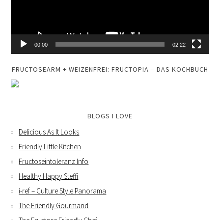
00:00
02:22
FRUCTOSEARM + WEIZENFREI: FRUCTOPIA – DAS KOCHBUCH
BLOGS I LOVE
Delicious As It Looks
Friendly Little Kitchen
Fructoseintoleranz Info
Healthy Happy Steffi
i-ref – Culture Style Panorama
The Friendly Gourmand