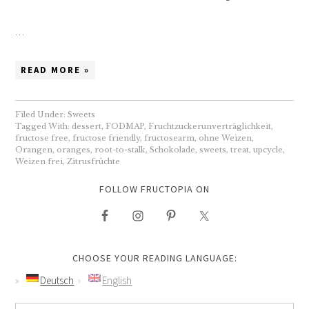
…
READ MORE »
Filed Under:
Sweets
Tagged With:
dessert
,
FODMAP
,
Fruchtzuckerunverträglichkeit
,
fructose free
,
fructose friendly
,
fructosearm
,
ohne Weizen
,
Orangen
,
oranges
,
root-to-stalk
,
Schokolade
,
sweets
,
treat
,
upcycle
,
Weizen frei
,
Zitrusfrüchte
FOLLOW FRUCTOPIA ON
CHOOSE YOUR READING LANGUAGE:
Deutsch
English