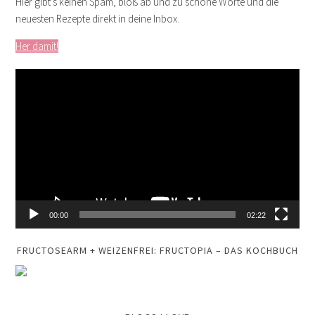
Hier gibt’s keinen Spam, bloß ab und zu schöne Worte und die
neuesten Rezepte direkt in deine Inbox.
Her damit!
Video-
Player
00:00
02:22
FRUCTOSEARM + WEIZENFREI: FRUCTOPIA – DAS KOCHBUCH