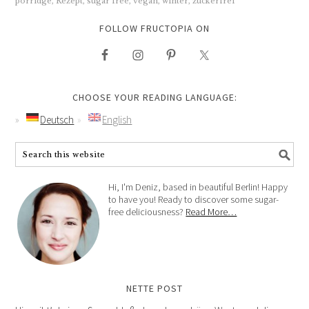
porridge
,
Rezept
,
sugar free
,
vegan
,
winter
,
zuckerfrei
FOLLOW FRUCTOPIA ON
CHOOSE YOUR READING LANGUAGE:
Deutsch
English
Hi, I'm Deniz, based in beautiful Berlin! Happy
to have you! Ready to discover some sugar-
free deliciousness?
Read More…
NETTE POST