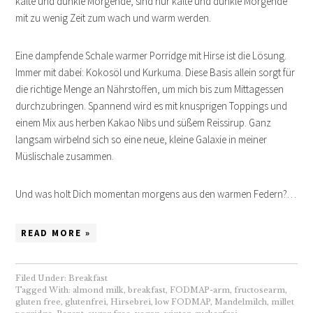
kalte und dunkle Morgende, sind nur kalte und dunkle Morgende
mit zu wenig Zeit zum wach und warm werden.
Eine dampfende Schale warmer Porridge mit Hirse ist die Lösung.
Immer mit dabei: Kokosöl und Kurkuma. Diese Basis allein sorgt für
die richtige Menge an Nährstoffen, um mich bis zum Mittagessen
durchzubringen. Spannend wird es mit knusprigen Toppings und
einem Mix aus herben Kakao Nibs und süßem Reissirup. Ganz
langsam wirbelnd sich so eine neue, kleine Galaxie in meiner
Müslischale zusammen.
Und was holt Dich momentan morgens aus den warmen Federn?…
READ MORE »
Filed Under:
Breakfast
Tagged With:
almond milk
,
breakfast
,
FODMAP-arm
,
fructosearm
,
gluten free
,
glutenfrei
,
Hirsebrei
,
low FODMAP
,
Mandelmilch
,
millet