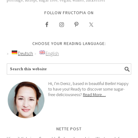
porridge
,
Rezept
,
sugar free
,
vegan
,
winter
,
zuckerfrei
FOLLOW FRUCTOPIA ON
CHOOSE YOUR READING LANGUAGE:
Deutsch
English
Hi, I'm Deniz, based in beautiful Berlin! Happy
to have you! Ready to discover some sugar-
free deliciousness?
Read More…
NETTE POST