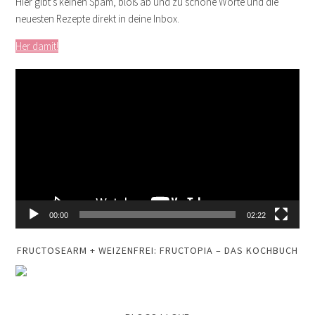
Hier gibt’s keinen Spam, bloß ab und zu schöne Worte und die
neuesten Rezepte direkt in deine Inbox.
Her damit!
Video-
Player
00:00
02:22
FRUCTOSEARM + WEIZENFREI: FRUCTOPIA – DAS KOCHBUCH