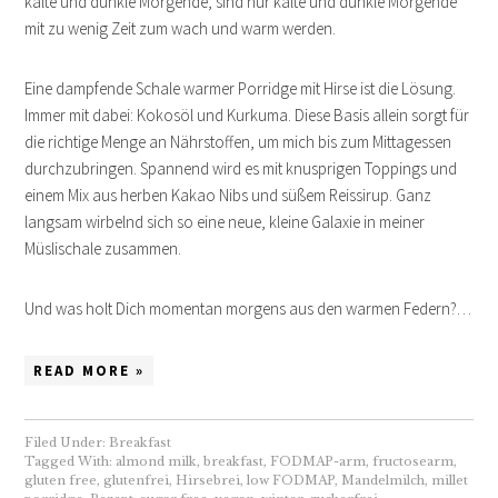
kalte und dunkle Morgende, sind nur kalte und dunkle Morgende
mit zu wenig Zeit zum wach und warm werden.
Eine dampfende Schale warmer Porridge mit Hirse ist die Lösung.
Immer mit dabei: Kokosöl und Kurkuma. Diese Basis allein sorgt für
die richtige Menge an Nährstoffen, um mich bis zum Mittagessen
durchzubringen. Spannend wird es mit knusprigen Toppings und
einem Mix aus herben Kakao Nibs und süßem Reissirup. Ganz
langsam wirbelnd sich so eine neue, kleine Galaxie in meiner
Müslischale zusammen.
Und was holt Dich momentan morgens aus den warmen Federn?…
READ MORE »
Filed Under:
Breakfast
Tagged With:
almond milk
,
breakfast
,
FODMAP-arm
,
fructosearm
,
gluten free
,
glutenfrei
,
Hirsebrei
,
low FODMAP
,
Mandelmilch
,
millet