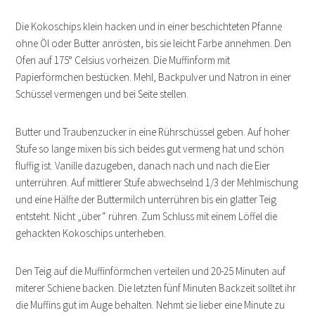
Die Kokoschips klein hacken und in einer beschichteten Pfanne
ohne Öl oder Butter anrösten, bis sie leicht Farbe annehmen. Den
Ofen auf 175° Celsius vorheizen. Die Muffinform mit
Papierförmchen bestücken. Mehl, Backpulver und Natron in einer
Schüssel vermengen und bei Seite stellen.
Butter und Traubenzucker in eine Rührschüssel geben. Auf hoher
Stufe so lange mixen bis sich beides gut vermeng hat und schön
fluffig ist. Vanille dazugeben, danach nach und nach die Eier
unterrühren. Auf mittlerer Stufe abwechselnd 1/3 der Mehlmischung
und eine Hälfte der Buttermilch unterrühren bis ein glatter Teig
entsteht. Nicht „über“ rühren. Zum Schluss mit einem Löffel die
gehackten Kokoschips unterheben.
Den Teig auf die Muffinförmchen verteilen und 20-25 Minuten auf
miterer Schiene backen. Die letzten fünf Minuten Backzeit solltet ihr
die Muffins gut im Auge behalten. Nehmt sie lieber eine Minute zu