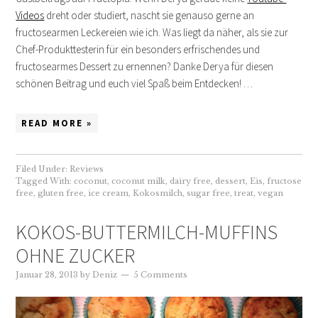
Videos
dreht oder studiert, nascht sie genauso gerne an
fructosearmen Leckereien wie ich. Was liegt da näher, als sie zur
Chef-Produkttesterin für ein besonders erfrischendes und
fructosearmes Dessert zu ernennen? Danke Derya für diesen
schönen Beitrag und euch viel Spaß beim Entdecken! …
READ MORE »
Filed Under:
Reviews
Tagged With:
coconut
,
coconut milk
,
dairy free
,
dessert
,
Eis
,
fructose
free
,
gluten free
,
ice cream
,
Kokosmilch
,
sugar free
,
treat
,
vegan
KOKOS-BUTTERMILCH-MUFFINS
OHNE ZUCKER
Januar 28, 2013
by
Deniz
5 Comments