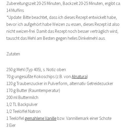
Zubereitungszeit 20-25 Minuten, Backzeit 20-25 Minuten, ergibt ca.
14 Muffins
*Update: Bitte beachtet, dass ich dieses Rezept entwickelt habe,
bevor ich aufgehört habe Weizen zu essen, dieses Rezept ist also
nicht weizen-frei. Damit das Rezept noch besser verträglich wird,
tauscht das Mehl am Besten gegen helles Dinkelmehl aus.
Zutaten
250 g Mehl (Typ 405), s. Notiz oben
70 g ungesüßte Kokoschips (z.B. von
Alnatura
)
120 g Traubenzucker in Pulverform, alternativ Getreidezucker
170 g Butter (Raumtemperatur)
200 ml Buttermilch
1/2 TL Backpulver
1/2 Teelöffel Natron
1 Teelöffel
gemahlene Vanille
bzw. Vannillemark einer Schote
3 Eier