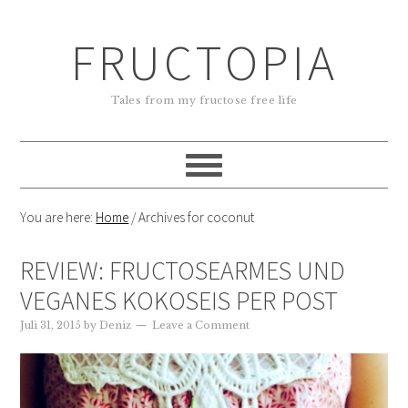
FRUCTOPIA
Tales from my fructose free life
You are here:
Home
/
Archives for coconut
REVIEW: FRUCTOSEARMES UND
VEGANES KOKOSEIS PER POST
Juli 31, 2015
by
Deniz
Leave a Comment