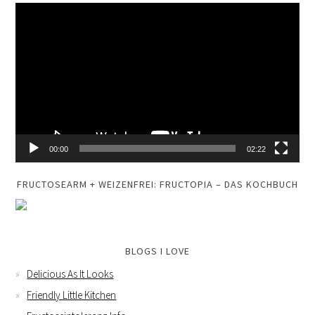
Video-
Player
00:00
02:22
FRUCTOSEARM + WEIZENFREI: FRUCTOPIA – DAS KOCHBUCH
BLOGS I LOVE
Delicious As It Looks
Friendly Little Kitchen