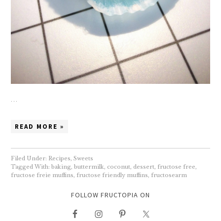
…
READ MORE »
Filed Under:
Recipes
,
Sweets
Tagged With:
baking
,
buttermilk
,
coconut
,
dessert
,
fructose free
,
fructose freie muffins
,
fructose friendly muffins
,
fructosearm
FOLLOW FRUCTOPIA ON