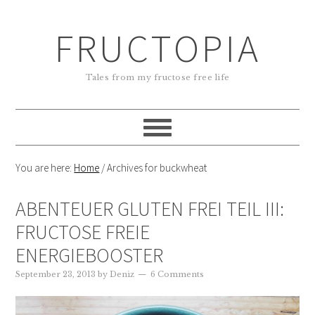
FRUCTOPIA
Tales from my fructose free life
You are here:
Home
/
Archives for buckwheat
ABENTEUER GLUTEN FREI TEIL III:
FRUCTOSE FREIE
ENERGIEBOOSTER
September 23, 2013
by
Deniz
6 Comments