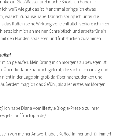
, trinke ein Glas Wasser und mache Sport. Ich habe mir
ich weiß wie gut das ist. Manchmal bringe ich etwas
em, was ich Zuhause habe. Danach spring ich unter die
 das Kaffein seine Wirkung volle entfaltet, verliere ich mich
 setzt ich mich an meinen Schreibtisch und arbeite für ein
r mit den Hunden spazieren und frühstücken zusammen.
aufen!
ür mich gelaufen. Mein Drang mich morgens zu bewegen ist
 Über die Jahre habe ich gelernt, dass ich mich einzig und
 nicht in der Lage bin groß darüber nachzudenken und
 Außerdem mag ich das Gefühl, als aller erstes am Morgen
t sein von meiner Antwort, aber, Kaffee! Immer und für immer!