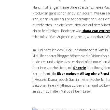
Manchmal fangen meine Ohren bei der schieren Mas
Produkten ganz schön an zu schlackern. Wie um alle
sich, einen Teil meiner Freizeit herzugeben? Ganz ein
durchforsten und die Schmuckstücke auf dem Silberta
ein so feinfühliges Händchen wie
Diana von exPre
mich mit großen Augen in eine neue, wunderbare Wel
Im Juni hatte ich das Glück und durfte selbst Gast i
Mit Hilfe anderer Blogger öffnete sie die Diskussion
bedeutet, und zeigte, dass es dabei nicht nur einen
über ihre ganzheitliche, mit
Sherrie
über ihre gluten
Ich durfte mit ihr
über meinem Alltag ohne Fruc
). Heute ist Diana jedoch Gast in meiner Küche. Ich h
Zeitzonen ihren Rhythmus zu bewahren und wollte wis
im Zaum zu halten. Viel Spaß beim Lesen!