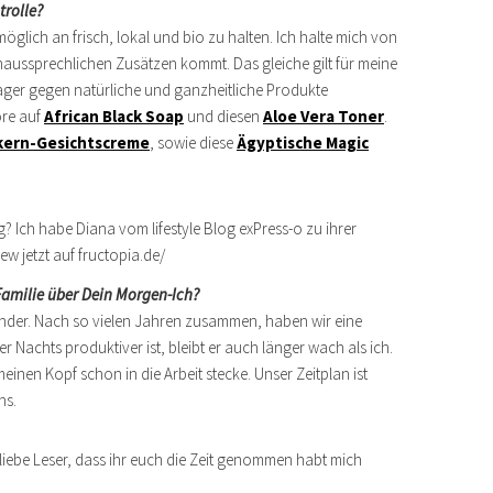
trolle?
öglich an frisch, lokal und bio zu halten. Ich halte mich von
unaussprechlichen Zusätzen kommt. Das gleiche gilt für meine
ger gegen natürliche und ganzheitliche Produkte
öre auf
African Black Soap
und diesen
Aloe Vera Toner
.
kern-Gesichtscreme
, sowie diese
Ägyptische Magic
Familie über Dein Morgen-Ich?
ander. Nach so vielen Jahren zusammen, haben wir eine
 er Nachts produktiver ist, bleibt er auch länger wach als ich.
einen Kopf schon in die Arbeit stecke. Unser Zeitplan ist
ns.
 liebe Leser, dass ihr euch die Zeit genommen habt mich