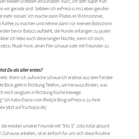
sen beiden Erdteilen einzuhalten. Kurz, ich steh super früh
o wir gerade sind. Seitdem ich exPress-o ins Leben gerufen
t mehr missen. Ich mache dann Pilates im Wohnzimmer,
nen Kaffee zu machen und nehme dann vor meinem Bildschirm
Stunden bevor Balazs aufsteht, die Hunde anfangen zu jaulen
. Aber ich liebe auch diese langen Nächte, wenn ich mich,
nsetze, Musik höre, einen Film schaue oder mit Freunden zu
t Du als aller erstes?
ichtweite. Wenn ich aufwache schaue ich erstmal aus dem Fenster
te Blick geht in Richtung Telefon, um herauszufinden, was
 ich mich langsam in Richtung Küche bewege.
die meisten unserer Freunde mit “9 to 5” Jobs total absurd
 Zuhause arbeiten, ist es einfach für uns sich diese Routine