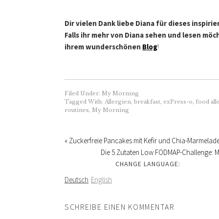
Dir vielen Dank liebe Diana für dieses inspiri
Falls ihr mehr von Diana sehen und lesen möc
ihrem wunderschönen
Blog
!
Filed Under:
My Morning
Tagged With:
Allergien
,
breakfast
,
exPress-o
,
food all
routines
,
My Morning
« Zuckerfreie Pancakes mit Kefir und Chia-Marmelad
Die 5 Zutaten Low FODMAP-Challenge: M
CHANGE LANGUAGE:
Deutsch
English
SCHREIBE EINEN KOMMENTAR