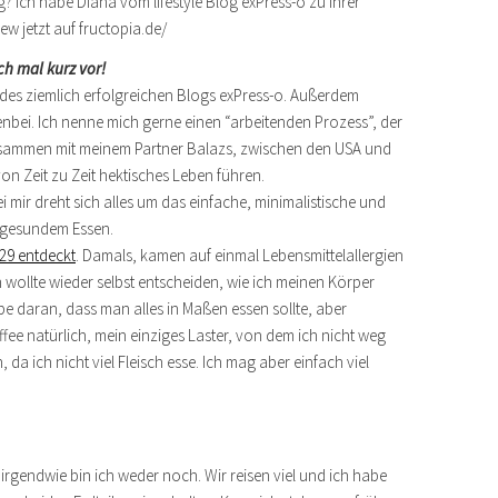
ch mal kurz vor!
in des ziemlich erfolgreichen Blogs exPress-o. Außerdem
nbei. Ich nenne mich gerne einen “arbeitenden Prozess”, der
zusammen mit meinem Partner Balazs, zwischen den USA und
n Zeit zu Zeit hektisches Leben führen.
 mir dreht sich alles um das einfache, minimalistische und
 gesundem Essen.
 29 entdeckt
. Damals, kamen auf einmal Lebensmittelallergien
wollte wieder selbst entscheiden, wie ich meinen Körper
e daran, dass man alles in Maßen essen sollte, aber
fee natürlich, mein einziges Laster, von dem ich nicht weg
 da ich nicht viel Fleisch esse. Ich mag aber einfach viel
rgendwie bin ich weder noch. Wir reisen viel und ich habe