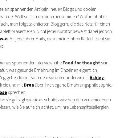
se an spannenden Artikeln, neuen Blogs und coolen
s in der Welt soll ich da hinterherkommen? Wofür lohnt es
fach, man folgt talentierten Bloggern, die das Netz für einen
blett präsentieren. Nicht jeder Kurator beweist dabei jedoch
ss-o
. Mit jeder ihrer Mails, die in meine Inbox flattert, zieht sie
t.
n Dianas spannender Interviewreihe
Food for thought
sein.
 dafür, was gesunde Ernährung im Einzelnen eigentlich
 Weg geben kann. So redete sie unter anderem mit
Ashley
freie und mit
Drea
über ihre vegane Ernährungsphilosophie.
tose
sprechen.
abe sie gefragt wie sie es schafft zwischen den verschiedenen
sen, wie Sie auf sich achtet, um ihre Lebensmittelallergien