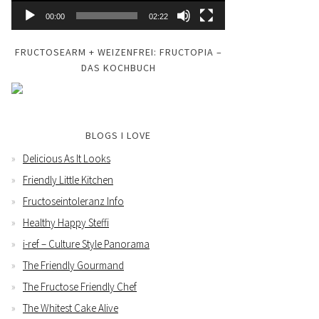
00:00
02:22
FRUCTOSEARM + WEIZENFREI: FRUCTOPIA –
DAS KOCHBUCH
BLOGS I LOVE
Delicious As It Looks
Friendly Little Kitchen
Fructoseintoleranz Info
Healthy Happy Steffi
i-ref – Culture Style Panorama
The Friendly Gourmand
The Fructose Friendly Chef
The Whitest Cake Alive