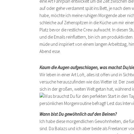
eine Art Fahrplan entwickelt um die Zeit zwischen die
auf oder gehe verdammt spät ins Bett, je nach dem w
habe, möchte ich meine ruhigen Morgende aber nich
schleiche auf Zehenspitzen in die Küche um mir ei
Platz bevor die restliche Crew aufwacht. In diesen 
und die Emails reinflattern, bin ich am produktivsten
müde und inspiriert von einem langen Arbeitstag, hi
Abend esse.
Kaum die Augen aufgeschlagen, was machst Du/siehs
Wir leben in einer Art Loft, alles ist offen und in S
versuche herauszufinden wie das Wetter ist. Der zwei
sich in der großen, weiten Welt getan hat, während
Wann bist Du gewöhnlich auf den Beinen?
Ich habe diese morgendlichen Gewohnheiten, die für 
sind. Da Balazs und ich aber beide als Freelancer von