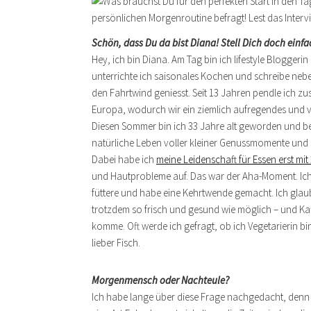
Schön, dass Du da bist Diana! Stell Dich doch einfa
Hey, ich bin Diana. Am Tag bin ich lifestyle Blogger
unterrichte ich saisonales Kochen und schreibe nebe
den Fahrtwind geniesst. Seit 13 Jahren pendle ich 
Europa, wodurch wir ein ziemlich aufregendes und vo
Diesen Sommer bin ich 33 Jahre alt geworden und bei
natürliche Leben voller kleiner Genussmomente und
Dabei habe ich
meine Leidenschaft für Essen erst mit
und Hautprobleme auf. Das war der Aha-Moment. Ich 
füttere und habe eine Kehrtwende gemacht. Ich glaub
trotzdem so frisch und gesund wie möglich – und Kaf
komme. Oft werde ich gefragt, ob ich Vegetarierin bin,
lieber Fisch.
Morgenmensch oder Nachteule?
Ich habe lange über diese Frage nachgedacht, denn i