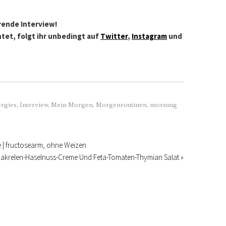
erende Interview!
htet, folgt ihr unbedingt auf
Twitter
,
Instagram
und
ergies
,
Interview
,
Mein Morgen
,
Morgenroutinen
,
morning
e | fructosearm, ohne Weizen
akrelen-Haselnuss-Creme Und Feta-Tomaten-Thymian Salat »