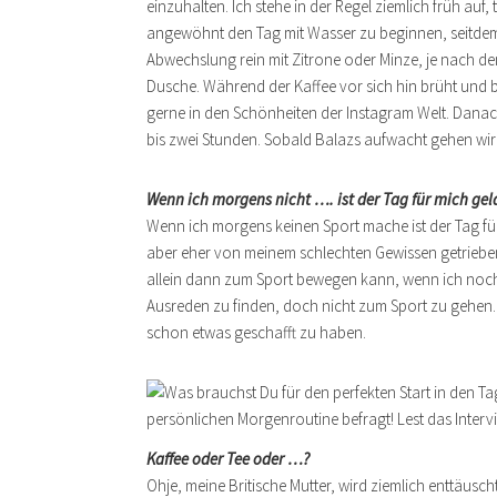
einzuhalten. Ich stehe in der Regel ziemlich früh auf
angewöhnt den Tag mit Wasser zu beginnen, seitdem 
Abwechslung rein mit Zitrone oder Minze, je nach d
Dusche. Während der Kaffee vor sich hin brüht und bis
gerne in den Schönheiten der Instagram Welt. Danach
bis zwei Stunden. Sobald Balazs aufwacht gehen wi
Wenn ich morgens nicht …. ist der Tag für mich gel
Wenn ich morgens keinen Sport mache ist der Tag f
aber eher von meinem schlechten Gewissen getrieben.
allein dann zum Sport bewegen kann, wenn ich noch
Ausreden zu finden, doch nicht zum Sport zu gehen.
schon etwas geschafft zu haben.
Kaffee oder Tee oder …?
Ohje, meine Britische Mutter, wird ziemlich enttäusch