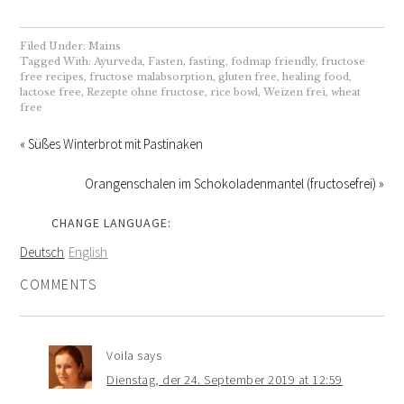
Filed Under:
Mains
Tagged With:
Ayurveda
,
Fasten
,
fasting
,
fodmap friendly
,
fructose
free recipes
,
fructose malabsorption
,
gluten free
,
healing food
,
lactose free
,
Rezepte ohne fructose
,
rice bowl
,
Weizen frei
,
wheat
free
« Süßes Winterbrot mit Pastinaken
Orangenschalen im Schokoladenmantel (fructosefrei) »
CHANGE LANGUAGE:
Deutsch
English
COMMENTS
Voila
says
Dienstag, der 24. September 2019 at 12:59