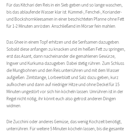
Für das Kitchari den Reis in ein Sieb geben und so lange waschen,
bis das ablaufende Wasser klar ist. Kümmel-, Fenchel-, Koriander-
und Bockshornkleesamen in einer beschichteten Pfanne ohne Fett
für 1-2 Minuten anrösten. Anschließend im Mörser fein mahlen.
Das Ghee in einem Topf erhitzen und die Senfsamen dazugeben.
Sobald diese anfangen zu knacken und im heißen Fett zu springen,
erst das Asant, dann nacheinander die gemahlenen Gewürze,
Ingwer und Kurkuma dazugeben. Dabei stetig rühren. Zum Schluss
die Mungbohnen und den Reis unterrühren und mit dem Wasser
aufgießen. Zimtstange, Lorbeerblatt und Salz dazu geben, kurz
aufkochen und dann auf niedriger Hitze und ohne Deckel für 15
Minuten ungestört vor sich hin köcheln lassen. Umrühren ist in der
Regel nicht nötig, ihr könnt euch also getrost anderen Dingen
widmen.
Die Zucchini oder anderes Gemüse, das wenig Kochzeit benötigt,
unterrühren. Für weitere 5 Minuten köcheln lassen, bis die gesamte