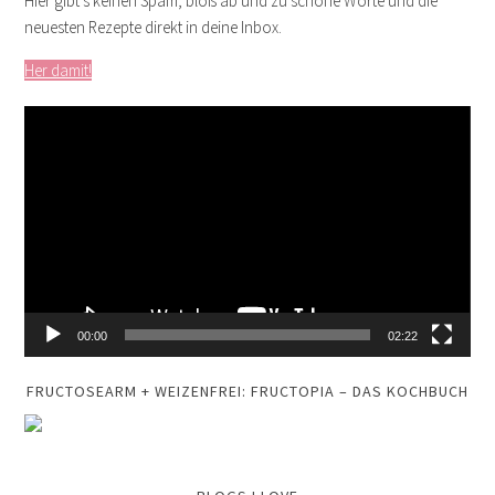
Hier gibt’s keinen Spam, bloß ab und zu schöne Worte und die
neuesten Rezepte direkt in deine Inbox.
Her damit!
Video-
Player
00:00
02:22
FRUCTOSEARM + WEIZENFREI: FRUCTOPIA – DAS KOCHBUCH