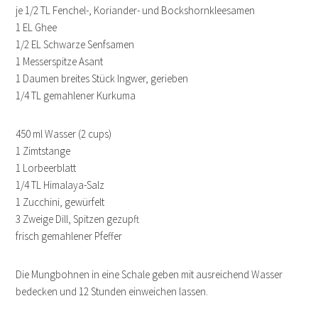
je 1/2 TL Fenchel-, Koriander- und Bockshornkleesamen
1 EL Ghee
1/2 EL Schwarze Senfsamen
1 Messerspitze Asant
1 Daumen breites Stück Ingwer, gerieben
1/4 TL gemahlener Kurkuma
450 ml Wasser (2 cups)
1 Zimtstange
1 Lorbeerblatt
1/4 TL Himalaya-Salz
1 Zucchini, gewürfelt
3 Zweige Dill, Spitzen gezupft
frisch gemahlener Pfeffer
Die Mungbohnen in eine Schale geben mit ausreichend Wasser
bedecken und 12 Stunden einweichen lassen.