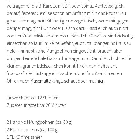
vertragen wird z.B. Karotte mit Dill oder Spinat. Achtet lediglich
darauf, festeres Gemüse schon am Anfang mit in das Kitchari zu
geben. Ich mag mein Kitchari gerne vegetarisch, wer es hingegen
deftiger mag, gibt Huhn oder Fleisch dazu. Lasst euch auch nicht
von der Zutatenliste abschrecken. Sämtliche Gewürze sind vielseitig
einsetzbar, so lauft ihr keine Gefahr, euch Staubfänger ins Haus zu
holen. Ihr habt keine Mungbohnen eingeweicht, braucht aber
dringend eine Schale Balsam für Magen und Darm? Auch ohne die
kleinen, grünen Edelsteinchen könnt ihr ein nahrhaftes und
fructosefreies Fastengericht zaubern. Und falls Asant in euren
Ohren nach
Masematte
klingt, schaut doch mal
hier
.
Einweichzeit ca. 12 Stunden
Zubereitungszeit ca. 20 Minuten
2 Hand voll Mungbohnen (ca. 80 g)
2 Hände voll Reis (ca. 100 g)
1 TL Kümmelsamen