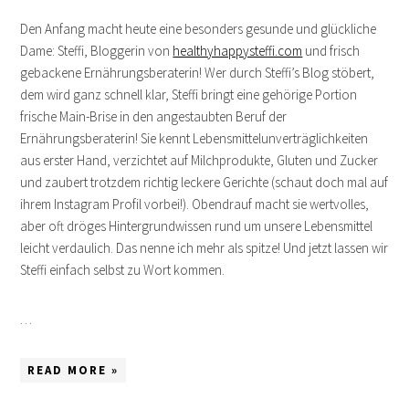
Den Anfang macht heute eine besonders gesunde und glückliche
Dame: Steffi, Bloggerin von
healthyhappysteffi.com
und frisch
gebackene Ernährungsberaterin! Wer durch Steffi’s Blog stöbert,
dem wird ganz schnell klar, Steffi bringt eine gehörige Portion
frische Main-Brise in den angestaubten Beruf der
Ernährungsberaterin! Sie kennt Lebensmittelunverträglichkeiten
aus erster Hand, verzichtet auf Milchprodukte, Gluten und Zucker
und zaubert trotzdem richtig leckere Gerichte (schaut doch mal auf
ihrem Instagram Profil vorbei!). Obendrauf macht sie wertvolles,
aber oft dröges Hintergrundwissen rund um unsere Lebensmittel
leicht verdaulich. Das nenne ich mehr als spitze! Und jetzt lassen wir
Steffi einfach selbst zu Wort kommen.
…
READ MORE »