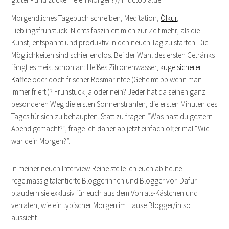
Morgendliches Tagebuch schreiben, Meditation,
Ölkur
,
Lieblingsfrühstück: Nichts fasziniert mich zur Zeit mehr, als die
Kunst, entspannt und produktiv in den neuen Tag zu starten. Die
Möglichkeiten sind schier endlos. Bei der Wahl des ersten Getränks
fängt es meist schon an: Heißes Zitronenwasser,
kugelsicherer
Kaffee
oder doch frischer Rosmarintee (Geheimtipp wenn man
immer friert!)? Frühstück ja oder nein? Jeder hat da seinen ganz
besonderen Weg die ersten Sonnenstrahlen, die ersten Minuten des
Tages für sich zu behaupten. Statt zu fragen “Was hast du gestern
Abend gemacht?”, frage ich daher ab jetzt einfach öfter mal “Wie
war dein Morgen?”.
In meiner neuen Interview-Reihe stelle ich euch ab heute
regelmässig talentierte Bloggerinnen und Blogger vor. Dafür
plaudern sie exklusiv für euch aus dem Vorrats-Kästchen und
verraten, wie ein typischer Morgen im Hause Blogger/in so
aussieht.